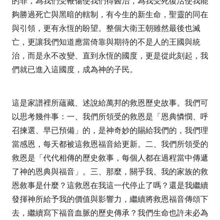
的罪，為我們受鞭傷使我們得醫治，為我受死復活使我能
夠勝過死亡與黑暗的轄制，有今生的新生命，聖靈的同在
與引領，更有永恆的盼望。整個大衛王朝雖然最後也滅
亡，更讓我們知道應當倚靠與期待的不是人的王國與統
治，而是永不改變、直到永恆的國度，更是從此刻起，我
們就已進入這國度，成為神的子民。
這是家譜裡所蘊藏、述說給萬邦的救恩歷史故事。我們可
以思考幾件事：一、我們所領受的救恩是「恩典憐憫、呼
召揀選、早已預備」的，是神奇妙的賜給我們的，我們理
當感恩，每天都被這救恩福音給更新。二、我們所領受的
救恩是「代代相傳的歷史敘事，每個人都在過程當中傳遞
了神的恩典與福音」。三、那麼，關乎我、我的家族的救
恩敘事是什麼？這救恩在我這一代停止了嗎？還是我繼續
發揮神所給予我的價值與影響力，繼續將救恩福音傳頌下
去，繼續寫下福音血脈的歷史傳承？我們生命也許未必為