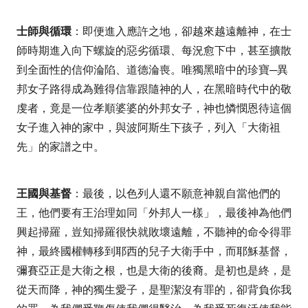
士師與循環
：即便進入應許之地，卻越來越遠離神，在士
師時期進入向下螺旋的惡劣循環、每況愈下中，甚至擴散
到全面性的信仰淪陷、道德淪喪。唯獨黑暗中的珍寶─異
邦女子路得成為難得信靠跟隨神的人，在黑暗時代中的敬
虔者，竟是一位孝順婆婆的外邦女子，神也憐憫恩待這個
女子進入神的家中，與波阿斯生下孩子，列入「大衛祖
先」的家譜之中。
王國與基督
：最後，以色列人還不願意神親自當他們的
王，他們要有王治理如同「外邦人一樣」，最後神為他們
興起掃羅，豈知掃羅很快就敗壞遠離，不聽神的命令得罪
神，最終國權轉移到耶西的兒子大衛手中，而耶穌基督，
彌賽亞正是大衛之根，也是大衛的後裔。是初也是終，是
從天而降，神的獨生愛子，是聖潔沒有罪的，卻背負你我