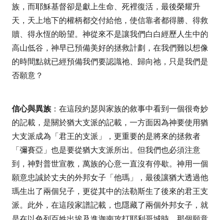
族，而耶穌基督卻是獻上生命、死裡復活，最後榮耀升
天，天上地下的權柄都交付給他，使信靠者都得勝、得救
贖、得永恆的盼望。神從來不是讓我們白白經歷人生中的
高山低谷，神早已預備美好的拯救計劃，在我們難以想像
的時間點就已經預備我們要認識祂、歸向祂，只是我們是
否願意？
信心與異族
：在這段約瑟與家族的敘事中看到一個很奇妙
的記載，是關於猶大支派的記載，一方面因為神要使用猶
大支派成為「君王的支派」，更重要的是將來的拯救者
「彌賽亞」也是要從猶大支派所出。但我們也必須注意
到，神對普世宣教，萬族的心意一直沒有停歇。神用一個
願意忠誠於丈夫的外邦女子「他瑪」，最後讓猶大透過他
瑪生出了兩個兒子，更從其中的法勒斯生了後來的君王支
派。此外，在這段家譜記載，也隱藏了兩個外邦女子，就
是在以色列百姓出埃及進迦南攻打耶利哥城時，那個願意