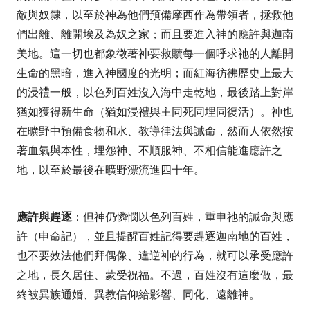
敵與奴隸，以至於神為他們預備摩西作為帶領者，拯救他
們出離、離開埃及為奴之家；而且要進入神的應許與迦南
美地。這一切也都象徵著神要救贖每一個呼求祂的人離開
生命的黑暗，進入神國度的光明；而紅海彷彿歷史上最大
的浸禮一般，以色列百姓沒入海中走乾地，最後踏上對岸
猶如獲得新生命（猶如浸禮與主同死同埋同復活）。神也
在曠野中預備食物和水、教導律法與誡命，然而人依然按
著血氣與本性，埋怨神、不順服神、不相信能進應許之
地，以至於最後在曠野漂流進四十年。
應許與趕逐
：但神仍憐憫以色列百姓，重申祂的誡命與應
許（申命記），並且提醒百姓記得要趕逐迦南地的百姓，
也不要效法他們拜偶像、違逆神的行為，就可以承受應許
之地，長久居住、蒙受祝福。不過，百姓沒有這麼做，最
終被異族通婚、異教信仰給影響、同化、遠離神。