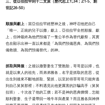
三、從亞伯拉罕到十二支派（歷代志上
1:,34
；
2:1-5
、創
世記
26-50
）
順服與獻上
：當亞伯拉罕經歷神之後，神呼召他把自己
「唯一、正統的兒子以撒」獻上，亞伯拉罕全然順服、獻
上，但神最終為他們預備了一隻公羊作為替代獻祭，其實
也在顯示出神一直以來都是「為我們預備恩典、為我們預
備救贖、為我們預備替代」的神。
抓取與降服
：之後以撒娶妻生了雙胞胎，哥哥是以掃，也
就是以東人的祖先，而弟弟雅各，名字是抓取的意思，從
出生到後來不斷地抓取、緊抓，以至於得罪哥哥只能奔逃
到自己舅舅那裡；不料遇見比他更厲害的詐騙高手（舅舅
拉班），十次改了他的工價；若不是神的恩典憐憫，怎能
順利娶妻、生子還帶回一堆牛羊與產業？而且雅各與神摔