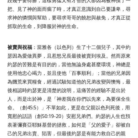
跤幾乎要得勝，這樣勇猛又有才智的人卻因為被神摸了一
把、見了神的面而瘸了時，才真正意識到自己要謙卑，尋
求神的憐憫與幫助，要尋求哥哥的饒恕與赦免，才真正從
抓取的生命，到降服於神的生命。
被賣與祝福
：當雅各（以色列）生了十二個兒子，其中約
瑟因為愛做異夢，且惹怒兄長最後被賣到埃及。然而原來
約瑟的苦難是有目的的，當他無論身處甚麼環境，神總是
使用他忠心竭力，並且使他「百事順利」；當他的兄弟因
為饑荒來買糧食，經過試驗知道他的兄弟改變與懊悔，最
後相認時約瑟更是清楚的說明，這痛苦的經驗不是出於
人，而是出於神，是
「神差我在你們以先來，為要保全生
命。（創
45:5
）」
不單如此，更是在父親以色列死後，用
寬慰的話語（創
50:19-20
）安慰兄弟們。約瑟的人生也預
表著彌賽亞耶穌基督的拯救，如何是「父的愛子」卻被自
己的兄弟出賣、陷害，但最後約瑟是有能力救自己的親