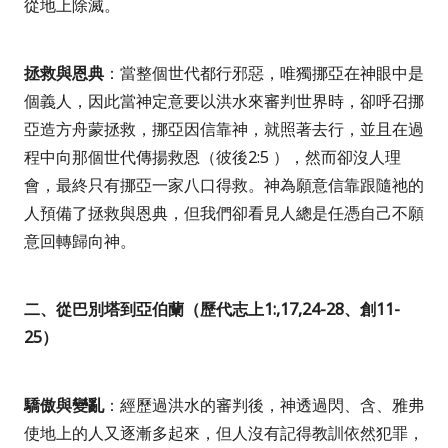
從地上除滅。
拯救與恩典
：當整個世代都行邪惡，唯獨挪亞在神眼中是
個義人，因此當神定意要以洪水來審判世界時，卻呼召挪
亞造方舟蒙拯救，挪亞因信靠神，就照著去行，並且在過
程中向那個世代傳揚救恩（彼後
2:5
），然而卻沒人理
會，最終只有挪亞一家八口得救。神為願意信靠跟隨祂的
人預備了拯救與恩典，但我們卻看見人總是任憑自己不願
意回轉歸向神。
二、從巴別塔到亞伯蘭（歷代志上
1:,17,24-28
、創
11-
25
）
驕傲與變亂
：經歷過洪水的審判後，神透過閃、含、雅弗
使地上的人又逐漸多起來，但人沒有記得教訓依然犯罪，