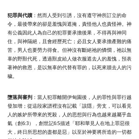
犯罪與代贖
：然而人受到引誘，沒有遵守神所訂立的命
令，最後帶來的卻是羞愧與遮掩，責怪他人也責怪神。神
有公義因此人為自己的犯罪要承擔後果，不得再與神同
住，與神隔絕，且會經歷死亡；必且女人要承擔產難的痛
苦，男人也要勞力得食。但神沒有斷絕祂的憐憫，祂以無
辜的野獸代死，透過獸皮給人做衣服遮去人的羞愧，預表
著神的救恩，是以無辜的代替有罪的，以死來贖去人的污
穢。
墮落與審判
：當人犯罪離開伊甸園後，人的罪性與罪行越
發加增；從這段家譜裡沒有記載「該隱」旁支，可以看見
人的嫉妒所帶來的兇殺，人的思想與行為也越來越屬乎血
氣（創
6:3
），創世記
6:5
描述
「耶和華見人在地上罪惡很
大，終日所思想的盡都是惡」
以至於神要將所造的一切都