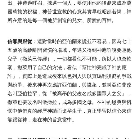
出。神透過呼召、揀選一個人，要使用他的後裔來成為萬
國萬族的祝福，神普世宣教的心意其實早就昭然若揭，神
所在意的是每一個祂所創造的兒女、所愛的百姓。
信靠與跟從
：這對當時的亞伯蘭來說並不容易，因為七十
五歲的高齡離開習慣的場域，年邁又得到神應許說要賜他
兒子（撒萊已停經），一切都看似不可能，所以人也會軟
弱，撒萊用了自己的方法，看似「幫忙神完成了神的應
許」，實際上是造成後來以色列人與以實瑪利後裔的爭戰
與紛爭。後來神再次應許亞伯蘭，與撒萊，並叫亞伯蘭改
名叫亞伯拉罕，從「被高舉的父改名成多國眾人之父」，
撒萊也要改名叫做撒拉，成為多國之母。在神的恩典與憐
憫中他們真的經歷神蹟而懷孕生子，真正學習以信心來信
靠跟從神，走在神的旨意當中。