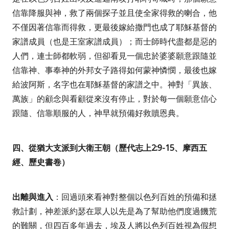
信靠降服與神，救了兩個探子並且使全家得救的喇合，他
不僅因著信靠而得救，更最後嫁給撒門也成了耶穌基督的
家譜成員（也是王室家譜成員）；而士師時代盡都是惡的
人們，連士師都軟弱，但卻看見一個忠於婆婆願意跟隨並
信靠神、事奉神的外邦女子路得如何蒙神憐憫，最後也嫁
給波阿斯，名字也在耶穌基督的家譜之中。神對「異族、
萬族」的顧念與看顧從來沒有停止，對於每一個願意信心
跟隨、信靠順服的人，神早就預備好救贖恩典。
四、從猶大支派到大衛王朝（歷代志上
2:9-15
、摩西五
經、歷史書卷）
出離與進入
：回過頭來看神對整個以色列百姓的預備和拯
救計劃，神差派約瑟在眾人以先是為了幫助他們度過饑荒
的難關，但四百多年過去，埃及人將以色列百姓視為假想