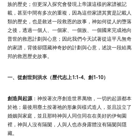
族的歷史；但更深入探究會發現上帝讓這樣的家譜被記
載，甚至中間有多次的重複，因為這些家譜其實是記載人
類的歷史，也是敘述一段救恩的故事，神如何從人的墮落
之後，透過一個人、一個家、一個族、一個國來完成祂向
普世的救恩計劃與心意；因此我們今天試著從這平凡無奇
的家譜，背後卻隱藏神奇妙的計劃與心意，述說一段給萬
邦的救恩歷史故事。
一、從創世到洪水（歷代志上
1:1-4
、創
1-10
）
創造與起源
：神按著次序創造世界萬物，一切的起源都本
於祂；最後用塵土按著祂的形象與樣式造人，並且設立了
婚姻與家庭，並且那時神與人同住同在在美好的伊甸園
裡，神與人沒有隔閡，人與人也赤身露體沒有隔閡與隱
藏。