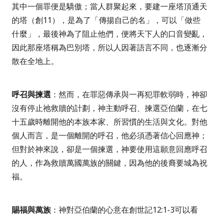
其中一個罪便是驕傲；當人群聚起來，要建一座塔頂通天
的塔（創
11
），是為了「傳揚自己的名」，可以「做些
什麼」，最後神為了阻止他們，便將天下人的口音變亂，
因此那座塔稱為巴別塔，所以人因著語言不同，也逐漸分
散在全地上。
呼召與揀選
：然而，在罪惡傳承與一再犯罪軟弱時，神卻
沒有停止祂救贖的計劃，神主動呼召、揀選亞伯蘭，在七
十五歲時離開他的本族本家、所習慣的生活與文化。對他
個人而言，是一個離開的呼召，他必須憑著信心回應神；
但對於神來說，卻是一個揀選，神要使用這願意回應呼召
的人，作為救贖萬國萬族的關鍵，因為他的後裔要城為祝
福。
賜福與萬族
：神對亞伯蘭的心意在創世記
12:1-3
可以看