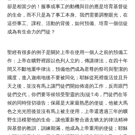
卻是相當少的！服事或事工的動機與目的應是培育基督徒
的生命，而不只是為了事工本身。我們需要調整眼光，在
這些事工、課程、活動的背後，如何預備、培育一個信徒
成為有生命力的門徒？
聖經有很多的例子是關於上帝在使用一個人之前的預備工
作：上帝在曠野裡跟以色列人立約，傳講律法，在四十年
間又不斷地重申律法，預備他們成為君尊的祭司與聖潔的
國度，進入迦南地後不要被同化；耶穌從死裡復活並且升
天之後，並沒有馬上讓門徒們開始佈道的工作，反而跟門
徒們交代，你們要等候領受聖靈的洗
(
徒
1:4)
，門徒們在等
候的同時恆切禱告；保羅是大家最熟悉的使徒，他被大馬
色之光光照後並沒有馬上被主使用，上帝還透過三年的曠
野生活模塑他的生命，讓他重新整合過去猶太的律法精神
與基督的教訓，訓練期滿，他成為上帝重用的使徒；耶穌