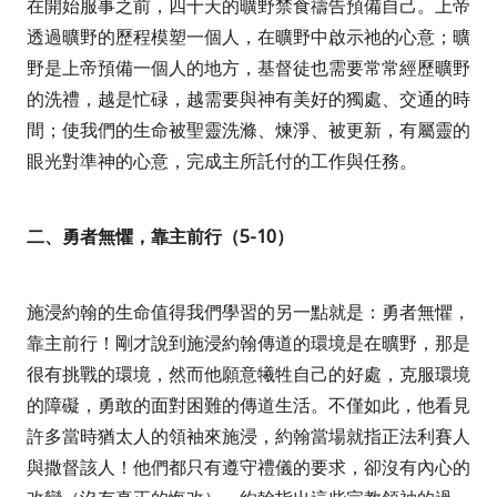
在開始服事之前，四十天的曠野禁食禱告預備自己。上帝
透過曠野的歷程模塑一個人，在曠野中啟示祂的心意；曠
野是上帝預備一個人的地方，基督徒也需要常常經歷曠野
的洗禮，越是忙碌，越需要與神有美好的獨處、交通的時
間；使我們的生命被聖靈洗滌、煉淨、被更新，有屬靈的
眼光對準神的心意，完成主所託付的工作與任務。
二、勇者無懼，靠主前行（
5-10
）
施浸約翰的生命值得我們學習的另一點就是：勇者無懼，
靠主前行！剛才說到施浸約翰傳道的環境是在曠野，那是
很有挑戰的環境，然而他願意犧牲自己的好處，克服環境
的障礙，勇敢的面對困難的傳道生活。不僅如此，他看見
許多當時猶太人的領袖來施浸，約翰當場就指正法利賽人
與撒督該人！他們都只有遵守禮儀的要求，卻沒有內心的