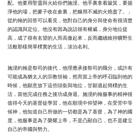
配。他要用聖靈與火給你們施浸。他手裏拿着簸箕，要揚
淨他的場，把麥子收在倉裏，把糠用不滅的火燒盡了。」
從約翰的回答可以看見，他對自己的身分與使命有很清楚
的認識與定位。他沒有因為說話很有權威，身分地位提
高，成了很有名望的人而高傲起來，反而繼續維持曠野生
活般那樣簡單樸實的生活，淡泊名利。
施浸約翰是祭司的後代，他理應承接祭司的職分，或許有
可能成為猶太人的宗教領袖，然而當上帝的呼召臨到他的
時候，他願意放下這些頭銜與地位，甘願過起簡樸的生
活，當他完成任務之後功成身退。施浸約翰服事的精神很
值得今天的基督徒學習，他在順境中仰望神，在受苦中等
候神，他知道自己所做的一切都是為了基督，為了神的國
度，他服事是為了榮耀上帝，不是凸顯自己，也不是建立
自己的帝國與勢力。