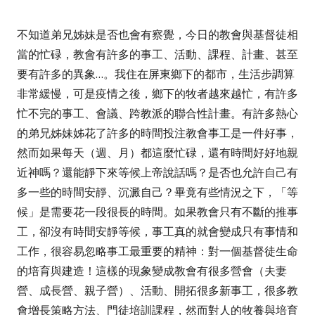
不知道弟兄姊妹是否也會有察覺，今日的教會與基督徒相
當的忙碌，教會有許多的事工、活動、課程、計畫、甚至
要有許多的異象
…
。我住在屏東鄉下的都市，生活步調算
非常緩慢，可是疫情之後，鄉下的牧者越來越忙，有許多
忙不完的事工、會議、跨教派的聯合性計畫。有許多熱心
的弟兄姊妹姊花了許多的時間投注教會事工是一件好事，
然而如果每天（週、月）都這麼忙碌，還有時間好好地親
近神嗎？還能靜下來等候上帝說話嗎？是否也允許自己有
多一些的時間安靜、沉澱自己？畢竟有些情況之下，「等
候」是需要花一段很長的時間。如果教會只有不斷的推事
工，卻沒有時間安靜等候，事工真的就會變成只有事情和
工作，很容易忽略事工最重要的精神：對一個基督徒生命
的培育與建造！這樣的現象變成教會有很多營會（夫妻
營、成長營、親子營）、活動、開拓很多新事工，很多教
會增長策略方法、門徒培訓課程，然而對人的牧養與培育