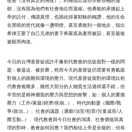
改變（沒有真正的悔改）。約翰指出這些宗教領袖的過
錯，沒有因為他們有社會地位而退縮。他勇敢的承擔起上
帝的託付，傳講真理，也因此得著耶穌的稱讚，他的生命
在黑暗的世代就像一盞明燈。甚至勇敢到一個地步，指出
希律王娶了自己兄弟的妻子希羅底為妻而被囚，甚至最後
被殺而殉道。
今日的台灣基督徒或許不像初代教會的信徒面對一樣的問
題：被逼迫、被折磨，然而今天的基督徒仍需要有勇氣面
對個人的困難與環境的壓力。現代基督徒面對的環境比初
代教會複雜多，雖然大部分的人物質生活過得還不錯，但
辛苦的是精神層面的壓力與思想的衝擊，如：個人的重擔
壓力（工作
/
家庭
/
經濟
/
疾病
…
）、時代的動盪（國際
/
戰
爭
/
政治
…
）、社會的議題（通膨
/
治安
/
犯罪
/
兒童成長
/
人
際互動
…
）、現代教會與今日社會的鴻溝、社會價值與真
理的對峙，教會如何回應？我們相信上帝是全能的，但有