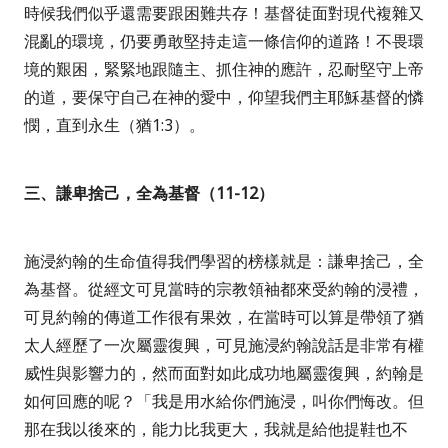
時候我們似乎還需要跟困難共存！基督徒面對現代複雜又
混亂的環境，仍要勇敢堅持走這一條信仰的道路！不畏環
境的艱困，緊緊地跟隨主、抓住神的應許，忍耐堅守上帝
的道，要保守自己在神的愛中，仰望我們主耶穌基督的憐
憫，直到永生（猶
1:3
）。
三、謙卑捨己，全為基督（
11-12
）
施浸約翰的生命值得我們學習的榜樣就是：謙卑捨己，全
為基督。從經文可見當時的宗教領袖都來受約翰的浸禮，
可見約翰的傳道工作很有果效，在當時可以算是帶領了猶
太人經歷了一次屬靈復興，可見施浸約翰說話是非常有權
威性與影響力的，然而面對如此成功地屬靈復興，約翰是
如何回應的呢？
「我是用水給你們施浸，叫你們悔改。但
那在我以後來的，能力比我更大，我就是給他提鞋也不