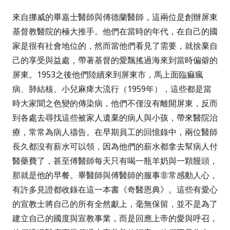
來自挪威的畢嘉士醫師與傅德蘭醫師，這兩位是創辦屏東
基督教醫院的極大推手。他們在當時的年代，在自己的國
家是很有社會地位的，然而當他們看見了需要，就捨棄自
己的享受與益處，帶著基督的愛飄搖過海來到當時偏僻的
屏東。
1953
之後他們陸續來到屏東市，馬上面臨痲瘋
病、肺結核、小兒麻痺大流行（
1959
年），這些都是當
時大家聞之色變的傳染病，他們不僅沒有離開屏東，反而
到各處去尋找這些被家人遺棄的病人與小孩，帶來醫院治
療，常常為病人禱告。在早期員工的回憶錄中，兩位醫師
長久都沒有薪水可以領，因為他們的薪水都拿去幫病人付
醫藥費了，甚至傅醫師每天只有喝一瓶羊奶與一顆饅頭，
那就是他的早餐。畢醫師與傅醫師的服事非常感動人心，
有許多見證都收錄在這一本書《奇醫恩典》。這些有愛心
的宣教士將自己的所有全然獻上，毫無保留，並不是為了
建立自己的國度與宣教事業，而是回應上帝的愛與呼召，