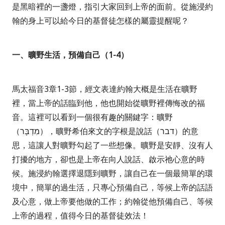
是黑暗裡的一盞燈，指引大家回到上帝的面前。從施浸約
翰的身上可以給今日的基督徒怎樣的屬靈提醒呢？
一、曠野生活，預備自己（
1-4
）
馬太福音
3
章
1-3
節，經文表達約翰大概是生活在曠野
裡，當上帝的話臨到他，他也開始從曠野裡傳悔改的福
音。這裡可以看到一個很有趣的關鍵字：曠野
（
מִדְבָּר
），曠野希伯來文的字根是說話（
דבר
）的意
思，這讓人對曠野勾起了一些想像。曠野是安靜、沒有人
打擾的地方，卻也是上帝在向人說話、啟示祂心意的時
候。施浸約翰選擇退隱到曠野，讓自己在一個最簡單的環
境中，簡單的過生活，只專心預備自己，等候上帝的話語
及心意，做上帝要他做的工作；約翰從他預備自己、等候
上帝的過程，值得今日的基督徒效法！