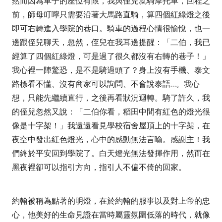
然而因為車子的座位有限，我與侄兒就騎摩托車，回程之
前，師母叮嚀只需要沿著大馬路直騎，算四個紅綠燈之後
即可右轉進入學院的巷口。騎車的過程心情很愉悅，也一
邊跟侄兒聊天，忽然，侄兒在我耳邊提醒：「二伯，我已
經算了四個紅綠燈，可是過了很久都沒有右轉的巷子！」
我心裡一陣驚恐，是不是騎過頭了？身上沒有手機、泰文
路標看不懂、沒有商家可以詢問、不會說泰語
…
。我心
想，只能先繼續直行，之後再看狀況迴轉。騎了許久，我
的侄兒忽然又說：「二伯你看，稻田中間有紅色的燈光很
像是十字架！」我遠遠看見學校宿舍屋頂上的十字架，在
夜空中發出紅色燈光，心中的感動無法言喻。感謝主！我
們終於平安回到學院了。白天燈光無法發揮作用，然而在
黑夜裡卻可以指引方向，指引人不偏不倚的回家。
約翰被稱為點著的明燈，在於約翰的服事以及對上帝的忠
心，他美好的生命見證在當時屬靈氛圍低落的時代，就像