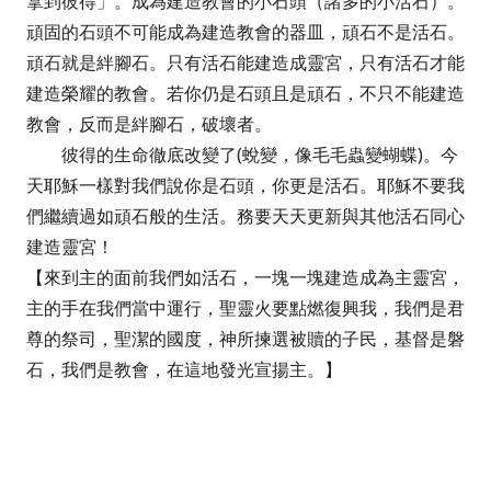
拿到彼得」。成為建造教會的小石頭（諸多的小活石）。
頑固的石頭不可能成為建造教會的器皿，頑石不是活石。
頑石就是絆腳石。只有活石能建造成靈宮，只有活石才能
建造榮耀的教會。若你仍是石頭且是頑石，不只不能建造
教會，反而是絆腳石，破壞者。
彼得的生命徹底改變了(蛻變，像毛毛蟲變蝴蝶)。今
天耶穌一樣對我們說你是石頭，你更是活石。耶穌不要我
們繼續過如頑石般的生活。務要天天更新與其他活石同心
建造靈宮！
【來到主的面前我們如活石，一塊一塊建造成為主靈宮，
主的手在我們當中運行，聖靈火要點燃復興我，我們是君
尊的祭司，聖潔的國度，神所揀選被贖的子民，基督是磐
石，我們是教會，在這地發光宣揚主。】