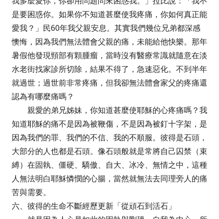
我多麼愛你，你卻用問題問來困惑我。」拉比說：「我不
是要困惑你。如果你不知道甚麼使我疼痛，你如何真正能
愛我？」民60年我父親安息。其實我們幾位兄弟都深感
懊悔，因為我們無法體會父親的痛，未能給他快樂。那年
暑假他發現頸部有顆腫瘤，當時沒有醫療常識就隨意在淡
水老街找家診所切除，結果不得了，急速惡化。不到半年
就過世；過世前非常疼痛，但我卻無法體會家父的疼痛還
認為有哪麼痛嗎？
親愛的弟兄姊妹，你知道甚麼使耶穌的心疼痛嗎？我
知道耶穌的痛不是因為被鞭傷，不是因為被釘十字架，是
因為我們的罪、我們的不信、我的不順服。彼得是石頭，
大部分的人也都是石頭。像石頭般就是常將自己囚禁（束
縛）在固執、僵硬、驕傲、自大、冰冷、無情之中，這種
人無法明白耶穌憐憫的心腸，當然就無法去同理旁人的痛
苦與需要。
六、彼得的生命不斷經歷更新「從頑石到活石」