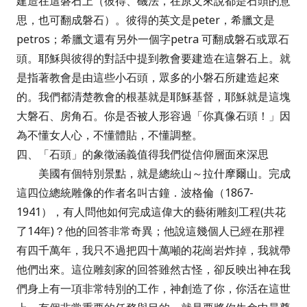
建造在這磐石上（彼得、磯法，在原文來說都是石頭的意
思，也可翻成磐石）。彼得的英文是peter，希臘文是
petros；希臘文還有另外一個字petra 可翻成磐石或眾石
頭。耶穌與彼得的對話中提到教會要建造在這磐石上。就
是指著教會是由這些小石頭，眾多的小磐石所建造起來
的。我們都清楚教會的根基就是耶穌基督，耶穌就是這塊
大磐石、房角石。你是否被人形容過「你真像石頭！」因
為不懂女人心，不懂體貼，不懂調整。
四、「石頭」的象徵涵義值得我們從信仰層面來深思
美國有個特別景點，就是總統山～拉什摩爾山。完成
這四位總統雕像的作者名叫古鐘．波格倫（1867-
1941），有人問他如何完成這偉大的藝術雕刻工程(共花
了14年)？他的回答非常奇異；他說這幾個人已經在那裡
有四千萬年，我只不過把四十萬噸的花崗岩炸掉，我就帶
他們出來。這位雕刻家的回答雖然古怪，卻反映出神在我
們身上有一項非常特別的工作，神創造了你，你活在這世