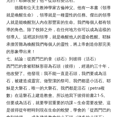
兄們！耶穌改變了他～從頑石變活石。
德國有位天主教神學家古倫神父。他有一本書《領導
就是喚醒生命》，領導就是一種靈性的任務。傑出的領導
人就是能喚醒別人內在那豐富的生命。我們每個人都有領
導的角色。除了牧師之外，在任何地方你可以成為這樣的
領導人。這裡談到領導，就是喚醒他人的靈命甦醒。耶穌
承擔苦難為喚醒我們每個人的靈性，將上帝創造你那完美
的形象帶出來！
七、結論：從西門巴約拿（頑石）到彼得（活石）
西門巴約拿被耶穌形容為石頭（彼得），經過約三十年，
他改變了。他發現：我不能一直是石頭，我們要成為活
石，被建造成靈宮。做聖潔的祭司。我們都是小活石。耶
穌是大磐石，唯一的大磐石。我們都是活石（petra複
數）在這磐石上建造教會。所以他寫下彼得前書2:1-5。
但要成為活石，就要學習重要的功課～生命需要改變。這
是彼得從年輕時到現在生命的蛻變，學會的「從西門巴約