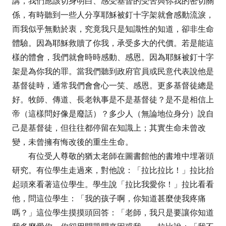
講，我們應該切身明白、感受基督的受苦與你我的密切關
係，有時聽到一些人分享耶穌被釘十字架就會感動流淚，
而我似乎無動於衷，究竟我只是知識性的知道，卻非生命
體驗。因為耶穌救贖了你我，承受多大的代價。若是能這
樣的體會，我們就會時時感動、感恩。因為耶穌被釘十字
架是為你我的罪。當我們聽到政府官員或民意代表說他是
基督徒時，通常我們會會心一笑、感恩。更多基督徒總是
好。牧師、傳道、長老執事是不是基督徒？是不是相信上
帝（這樣問好像是廢話）？多少人（無論地位身分）說自
己是基督徒，但往往都停留在知識上；其實生命未曾改
變，未曾擁有悔改後的重生生命。
有位受人尊敬的猶太老師在圖書館他的書堆中埋著頭
研究。有位學生走過來，對他說：「拉比拉比！」拉比抬
起頭來看著這位學生。學生說「拉比我愛你！」拉比看看
他，問這位學生：「我的孩子啊，你知道甚麼使我疼痛
嗎？」這位學生摸摸頭回答：「老師，我只是要讓你知道