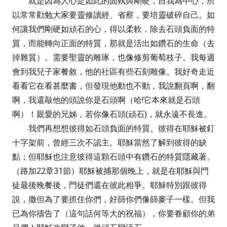
就是因為人心是如此的固執與剛硬，自我為中心，所
以常常勸勉大家要靈修讀經、省察，要培靈破碎自己。如
何讓我們剛硬如頑石的心，得以柔軟，除去石頭負面的特
質，而能轉向正面的特質，那就是活出如鑽石的生命（去
掉雜質）。需要聖靈的雕琢，也像修剪葡萄枝子。我每週
會到我兒子家餐敘，他的社區有些石刻雕像。我好奇走近
看看它在看甚麼書，但發現他動也不動，我說翻頁啊，翻
啊，我還敲他的頭說你是石頭啊（哈!它本來就是石頭
啊）！親愛的兄姊，若你像石頭(頑石)，就永遠不長進。
我們再想想彼得如石頭負面的特質。彼得在耶穌被釘
十字架前，曾經三次不認主。耶穌當然了解到彼得的缺
點；但耶穌也注意彼得這顆石頭中有鑽石的特質隱藏著。
（路加22章31節）耶穌被捕那個晚上，就是在耶穌與門
徒最後晚餐後，門徒們還在彼此相爭。耶穌特別跟彼得
說，撒但為了要抓住你們，好篩你們像篩麥子一樣。但我
已為你禱告了（這句話何等大的祝福），你要眷顧你的弟