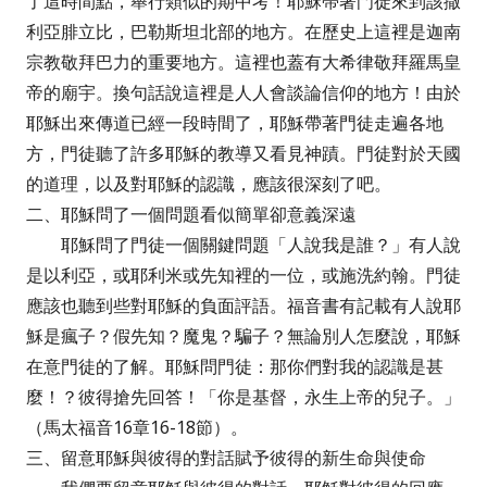
了這時間點，舉行類似的期中考！耶穌帶著門徒來到該撒
利亞腓立比，巴勒斯坦北部的地方。在歷史上這裡是迦南
宗教敬拜巴力的重要地方。這裡也蓋有大希律敬拜羅馬皇
帝的廟宇。換句話說這裡是人人會談論信仰的地方！由於
耶穌出來傳道已經一段時間了，耶穌帶著門徒走遍各地
方，門徒聽了許多耶穌的教導又看見神蹟。門徒對於天國
的道理，以及對耶穌的認識，應該很深刻了吧。
二、耶穌問了一個問題看似簡單卻意義深遠
耶穌問了門徒一個關鍵問題「人說我是誰？」有人說
是以利亞，或耶利米或先知裡的一位，或施洗約翰。門徒
應該也聽到些對耶穌的負面評語。福音書有記載有人說耶
穌是瘋子？假先知？魔鬼？騙子？無論別人怎麼說，耶穌
在意門徒的了解。耶穌問門徒：那你們對我的認識是甚
麼！？彼得搶先回答！「你是基督，永生上帝的兒子。」
（馬太福音16章16-18節）。
三、留意耶穌與彼得的對話賦予彼得的新生命與使命