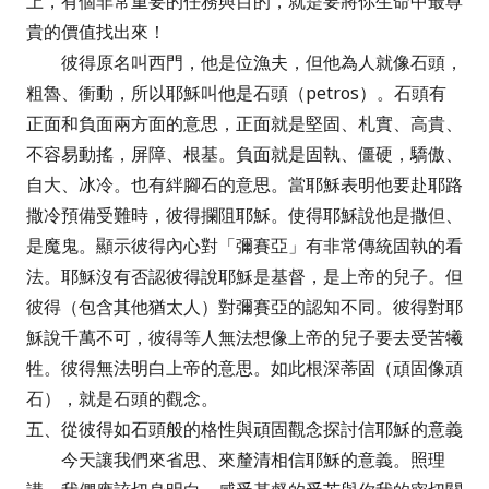
上，有個非常重要的任務與目的，就是要將你生命中最尊
貴的價值找出來！
彼得原名叫西門，他是位漁夫，但他為人就像石頭，
粗魯、衝動，所以耶穌叫他是石頭（petros）。石頭有
正面和負面兩方面的意思，正面就是堅固、札實、高貴、
不容易動搖，屏障、根基。負面就是固執、僵硬，驕傲、
自大、冰冷。也有絆腳石的意思。當耶穌表明他要赴耶路
撒冷預備受難時，彼得攔阻耶穌。使得耶穌說他是撒但、
是魔鬼。顯示彼得內心對「彌賽亞」有非常傳統固執的看
法。耶穌沒有否認彼得說耶穌是基督，是上帝的兒子。但
彼得（包含其他猶太人）對彌賽亞的認知不同。彼得對耶
穌說千萬不可，彼得等人無法想像上帝的兒子要去受苦犧
牲。彼得無法明白上帝的意思。如此根深蒂固（頑固像頑
石），就是石頭的觀念。
五、從彼得如石頭般的格性與頑固觀念探討信耶穌的意義
今天讓我們來省思、來釐清相信耶穌的意義。照理