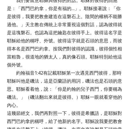
我們要留意耶穌與彼得的對話。耶穌對彼得的回應
是：「西門巴約拿，你是有福的…」。耶穌接著說：「你
是彼得，我要把教會建造在這磐石上。陰間的權柄不能勝
過他。」天主教在傳統上非常重視這個對話，認為彼得就
是這塊磐石。也認為這把鑰匙在彼得手上。彼得這名字是
耶穌給他的稱呼、外號。彼得這字就是石頭的意思，而彼
得本名是西門巴約拿。按我們對彼得的認識，彼得個性相
當粗魯，很道地的猶太人，真的像石頭。耶穌特別給他這
個外號。
約翰福音1:42有記載耶穌第一次遇見西門彼得，那時
耶穌叫他是磯法，這是亞蘭語的用詞，磯法也是石頭的意
思。耶穌看着他，說：「你是約翰的兒子西門，你要稱為
磯法。」（磯法翻出來就是彼得。）耶穌一眼就看穿他的
內心。
這幾節經文，我們再對照一下，彼得是希臘語，是耶穌對
西門巴約拿的稱呼，給了他新的名字。耶穌說我要把教會