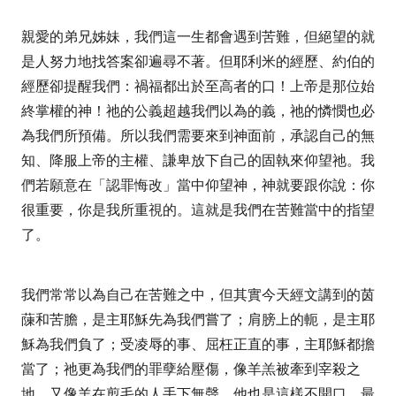
親愛的弟兄姊妹，我們這一生都會遇到苦難，但絕望的就
是人努力地找答案卻遍尋不著。但耶利米的經歷、約伯的
經歷卻提醒我們：禍福都出於至高者的口！上帝是那位始
終掌權的神！祂的公義超越我們以為的義，祂的憐憫也必
為我們所預備。所以我們需要來到神面前，承認自己的無
知、降服上帝的主權、謙卑放下自己的固執來仰望祂。我
們若願意在「認罪悔改」當中仰望神，神就要跟你說：你
很重要，你是我所重視的。這就是我們在苦難當中的指望
了。
我們常常以為自己在苦難之中，但其實今天經文講到的茵
蔯和苦膽，是主耶穌先為我們嘗了；肩膀上的軛，是主耶
穌為我們負了；受凌辱的事、屈枉正直的事，主耶穌都擔
當了；祂更為我們的罪孽給壓傷，像羊羔被牽到宰殺之
地，又像羊在剪毛的人手下無聲，他也是這樣不開口。最