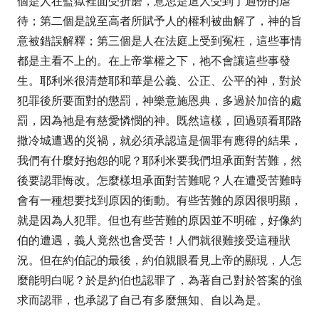
個是人在監獄裡面受折磨，意思是這人受到了過份的虐
待；第二個是說至高者所賦予人的權利被曲解了，神的旨
意被錯誤解釋；第三個是人在法庭上受到冤枉，這些事情
都是主看不上的。在上帝掌權之下，祂不會讓這些事發
生。耶利米很清楚耶和華是公義、公正、公平的神，對於
犯罪後所要面對的懲罰，神樂意施恩典，多過於加倍的處
罰，因為祂是有慈愛憐憫的神。既然這樣，回過頭看耶路
撒冷城遭遇的災禍，就必須承認這是個罪有應得的結果，
我們有什麼好抱怨的呢？耶利米要我們坦承面對苦難，然
後要認罪悔改。怎麼樣坦承面對苦難呢？人在遭受苦難時
會有一種想要找到原因的衝動。有些苦難的原因很明顯，
就是因為人犯罪。但也有些苦難的原因並不明確，好像約
伯的遭遇，義人竟然也會受苦！人們就很難接受這種狀
況。但在約伯記的最後，約伯親眼看見上帝的顯現，人怎
麼能明白呢？於是約伯也認罪了，為著自己對於答案的強
求而認罪，也承認了自己有多麼無知、自以為是。