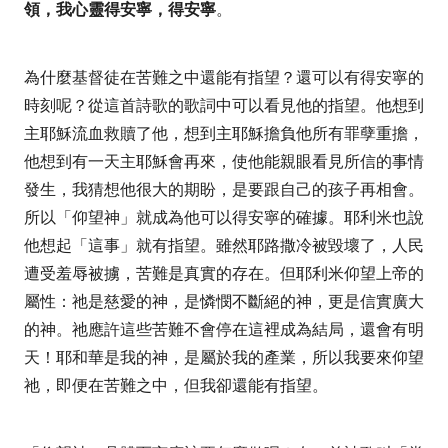
領，我心靈得安寧，得安寧
。
為什麼基督徒在苦難之中還能有指望？還可以有得安寧的
時刻呢？從這首詩歌的歌詞中可以看見他的指望。他想到
主耶穌流血救贖了他，想到主耶穌擔負他所有罪孽重擔，
他想到有一天主耶穌會再來，使他能親眼看見所信的事情
發生，我猜想他很大的期盼，是要跟自己的孩子再相會。
所以「仰望神」就成為他可以得安寧的確據。耶利米也說
他想起「這事」就有指望。雖然耶路撒冷被毀壞了，人民
遭受羞辱被擄，苦難是真實的存在。但耶利米仰望上帝的
屬性：祂是慈愛的神，是憐憫不斷絕的神，更是信實廣大
的神。祂應許這些苦難不會停在這裡成為結局，還會有明
天！耶和華是我的神，是屬於我的產業，所以我要來仰望
祂，即便在苦難之中，但我卻還能有指望。