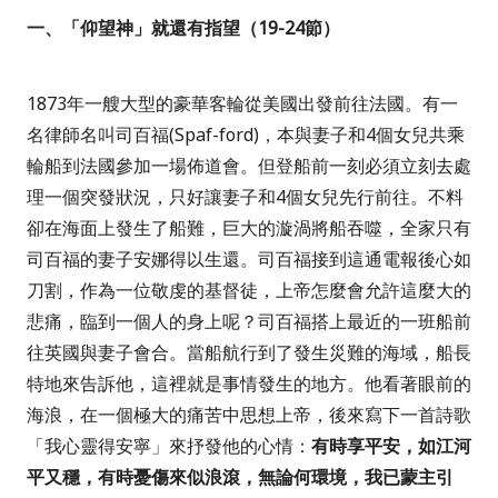
一、「仰望神」就還有指望（
19-24
節）
1873
年一艘大型的豪華客輪從美國出發前往法國。有一
名律師名叫司百福
(Spaf-ford)
，本與妻子和
4
個女兒共乘
輪船到法國參加一場佈道會。但登船前一刻必須立刻去處
理一個突發狀況，只好讓妻子和
4
個女兒先行前往。不料
卻在海面上發生了船難，巨大的漩渦將船吞噬，全家只有
司百福的妻子安娜得以生還。司百福接到這通電報後心如
刀割，作為一位敬虔的基督徒，上帝怎麼會允許這麼大的
悲痛，臨到一個人的身上呢？司百福搭上最近的一班船前
往英國與妻子會合。當船航行到了發生災難的海域，船長
特地來告訴他，這裡就是事情發生的地方。他看著眼前的
海浪，在一個極大的痛苦中思想上帝，後來寫下一首詩歌
「我心靈得安寧」來抒發他的心情：
有時享平安，如江河
平又穩，有時憂傷來似浪滾，無論何環境，我已蒙主引