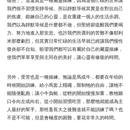
禱告」。這還真是一種屬靈操練，因為這個忙碌的世界讓
我們很不習慣安靜等候。所以靜默等候其實是在對抗自己
的焦慮、鍛鍊自己的心靈，是在重建一個人的生活步調。
我們以為靜默等候是什麼都不做，但聖經卻提醒我們要竭
力、努力地進入那安息。也許我們所遇到的苦難不像耶利
米那麼劇烈，但其實日常忙碌的生活早就已經讓我們慢性
發炎卻不自知。盼望我們都可以有屬於自己的屬靈操練，
使我們單單享受與主同在的美好，讓心靈有修復的時間。
另外，受苦也是一種操練。無論是馬或牛，都要在年幼的
時候開始訓練。給小馬套上韁繩，限制牠的自由，讓牠不
能隨便亂跑；讓小牛負軛，從輕的開始慢慢加重，教牠聽
口令向左或向右。從小開始習慣吃苦，那麼牠就能成為主
人最好的幫手。那牲畜長大之後難道就不能訓練了嗎？也
不是不可能，但是會極度的困難，要花非常久的時間。