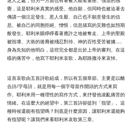
迷人之處，但另一方面也有著被大能者重壓、強迫的感
覺，這是耶利米真實的感受。他自願，但同時也被迫著去
傳講一個注定發生、惹人生厭、自己也不願意發生的信
息。被自己的同胞拒絕、憎恨，信息描寫的災難也如預期
般發生。耶利米眼睜睜看著應許之地被奪走、上帝的聖殿
被毀壞、大衛的後裔被殘忍對待、神的百性受苦被擄
……
身為先知的他明白，這些完全都是出於上帝的審判。在這
樣的痛苦中，他寫下耶利米哀歌，為耶路撒冷來哀悼。
這首哀歌由五首詩歌組成，所以有五個章節。主要是以離
合詩
/
字母詩，就是用每一個字母當作開頭的方式來寫
作。耶利米用一種理性的寫作方式，來抒發他凌亂痛苦的
情緒。在這麼大的絕望中，第三首詩卻提到「指望」。這
種時候還能有指望嗎？到底是什麼原因，讓耶利米還能夠
有指望呢？讓我們來看耶利米哀歌第三章。