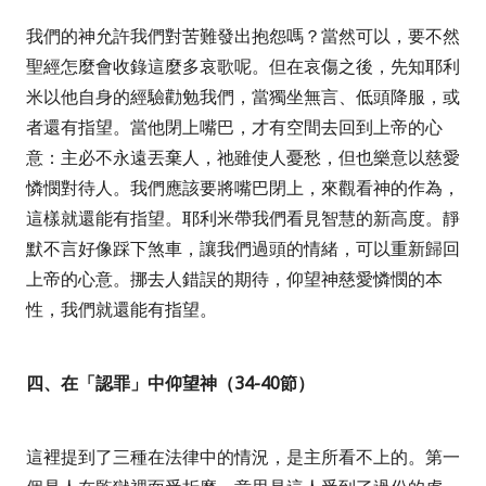
我們的神允許我們對苦難發出抱怨嗎？當然可以，要不然
聖經怎麼會收錄這麼多哀歌呢。但在哀傷之後，先知耶利
米以他自身的經驗勸勉我們，當獨坐無言、低頭降服，或
者還有指望。當他閉上嘴巴，才有空間去回到上帝的心
意：主必不永遠丟棄人，祂雖使人憂愁，但也樂意以慈愛
憐憫對待人。我們應該要將嘴巴閉上，來觀看神的作為，
這樣就還能有指望。耶利米帶我們看見智慧的新高度。靜
默不言好像踩下煞車，讓我們過頭的情緒，可以重新歸回
上帝的心意。挪去人錯誤的期待，仰望神慈愛憐憫的本
性，我們就還能有指望。
四、在「認罪」中仰望神（
34-40
節）
這裡提到了三種在法律中的情況，是主所看不上的。第一