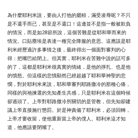
為什麼耶利米說，要由人打他的腮頰，滿受凌辱呢？不只
是不還手而已，甚至是不還口！這邊並不是指一般被欺負
的情況，而是如
28
節所說，這個苦難是從耶和華而來的
情況。口貼塵埃是表達一種完全降服的意思。這應該是耶
利米經歷過許多事情之後，最終得出一個面對審判的心
得：把嘴巴給閉上。但其實，耶利米在苦難中說的話可多
的了，這都是耶利米很真實的情緒，是他的掙扎、也是他
的憤怒。但這樣的悲憤顯然已經超越了耶和華神聖的悲
憫，對於耶利米來說，耶和華審判耶路撒冷的那種心痛，
同樣的與祂揀選的先知產生共感，只是耶利米在這個時候
卻過頭了。上帝對耶路撒冷所關切的是管教，但先知卻建
議上帝直接施行懲罰。於是神責備了耶利米，必須回轉，
上帝才要收留，使他重新當上帝的僕人。耶利米這才知
道，他應該要閉嘴了。