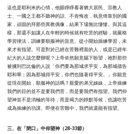
這也是耶利米的心情，他眼睜睜看著猶大居民、宗教人
士、一國之王都不聽神的話、不肯悔改，執意倚靠別的國
家，頑固的拜那些異教偶像，結果下場無比悽慘。與其這
樣，那還不如讓人在年輕的時候就有吃苦的經驗，就嚴格
學習律法，訓練要順服神的旨意。從小開始操練學習，未
來才有指望。可是對於已經在苦難裡面的人，或是已經年
紀大的人該怎麼辦呢？上帝依然願意賜下盼望，祂對那些
被擄到巴比倫的人說「
你們要為那城求平安，為那城禱告
耶和華；因為那城得平安，你們也隨著得平安
。」你願意
從現在開始，順服神的話嗎？親愛的弟兄姊妹，上帝操練
我們的目的並不是要我們苦，而是要我們有指望。我們仰
望神並不是消極的等待，而是竭力的靜默等候，也讓吃苦
成為操練的功課。即便在苦難中，我們就還能有指望。
三、在「閉口」中仰望神（
28-33
節）