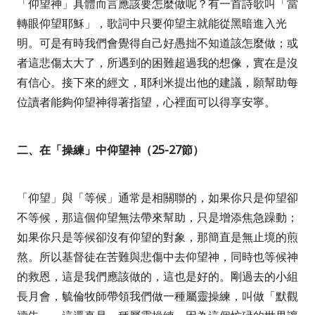
「仰望神」具體而言應該要怎麼做呢？有一首詩歌叫「當
轉眼仰望耶穌」，歌詞中只要仰望主就能從黑暗進入光
明。可是有時我們會覺得自己好愚拙不知道該怎麼做；或
者這悲傷太大了，所遇到的困難超過我的想像，實在是沒
有信心。接下來的經文，耶利米提出他的建議，願幫助每
位讀者能夠仰望神得著指望，心裡面可以得享安寧。
二、在「操練」中仰望神（
25-27
節）
「仰望」與「等候」通常是相關聯的，如果你只是仰望卻
不等候，那這個仰望無法帶來幫助，只是增添焦急躁動；
如果你只是等候卻沒有仰望的對象，那簡直是無止境的煎
熬。所以基督徒在苦難與悲傷中去仰望神，同時也等候神
的救恩，這是我們應該做的，這也是好的。剛過去的小組
長月會，毓倫牧師帶領我們做一種屬靈操練，叫做「默觀