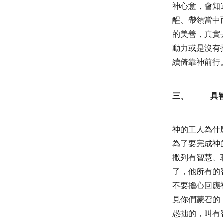
神心意，會知
醒、帶領當中
的美善，真實
動力或是沒有
續倚靠神前行
三、
具
神的工人為什
為了要完成神
撒列有智慧、
了，他所有的
不要擔心回應
見你們蒙召的
愚拙的，叫有