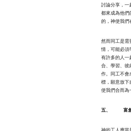
討論分享，一
都來成為他們
的，神使我們
然而同工是需
情，可能必須
有許多的人一
合、學習、彼
作。同工不會
標，願意放下
使我們合而為
五、
富
神的工人應當