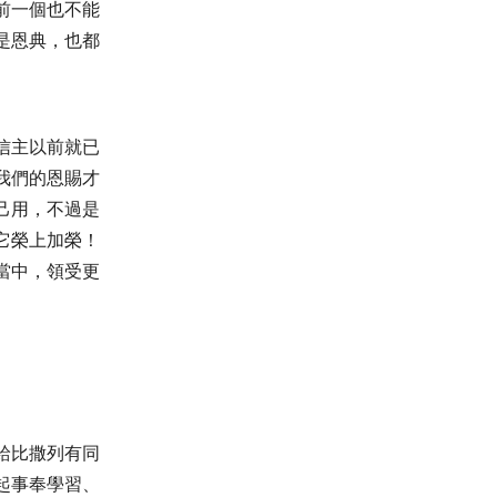
前一個也不能
是恩典，也都
信主以前就已
我們的恩賜才
己用，不過是
它榮上加榮！
當中，領受更
給比撒列有同
起事奉學習、