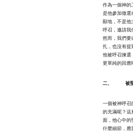
作為一個神的
是他參加徵選
顯地，不是他
呼召，邀請我
然而，我們要
扎，也沒有提
他被呼召揀選
更單純的回應
二、
被
一個被神呼召
的充滿呢？這
面，他心中的
什麼細節，應