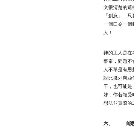
文很清楚的這
「創意」，只
一個口令一個
人！
神的工人是在
事奉，問題不
人不單是有思
說比撒列與亞
干，也可能是
妹，你若領受
想法並實際的
六、
能