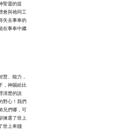
神聖靈的提
體會與祂同工
得失去事奉的
能在事奉中繼
智慧、能力，
下，神賜給比
裡清楚的說
的野心！我們
弟兄們哪，可
卻揀選了世上
了世上卑賤