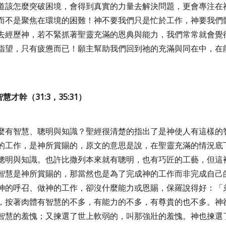
道該怎麼突破困境，會得到真實的力量去解決問題，更會專注在
而不是聚焦在環境的困難！神不要我們只是忙於工作，神要我們
去經歷神，若不緊抓著聖靈充滿的恩典與能力，我們常常就會覺
指望，只有疲憊而已！願主幫助我們回到祂的充滿與同在中，在
。
智慧才幹（
31:3
，
35:31
）
麼有智慧、聰明與知識？聖經很清楚的指出了是神使人有這樣的
的工作，是神所賞賜的，原文的意思是說，在聖靈充滿的情況底
聰明與知識。也許比撒列本來就有聰明，也有巧匠的工藝，但這
智慧是神所賞賜的，那當然也是為了完成神的工作而非完成自己
神的呼召、做神的工作，卻沒什麼能力或恩賜，保羅說得好：「
，按著肉體有智慧的不多，有能力的不多，有尊貴的也不多。神
智慧的羞愧；又揀選了世上軟弱的，叫那強壯的羞愧。神也揀選