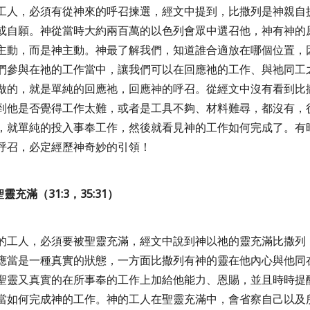
工人，必須有從神來的呼召揀選，經文中提到，比撒列是神親自
或自願。神從當時大約兩百萬的以色列會眾中選召他，神有神的
主動，而是神主動。神最了解我們，知道誰合適放在哪個位置，
們參與在祂的工作當中，讓我們可以在回應祂的工作、與祂同工
做的，就是單純的回應祂，回應神的呼召。從經文中沒有看到比
到他是否覺得工作太難，或者是工具不夠、材料難尋，都沒有，
，就單純的投入事奉工作，然後就看見神的工作如何完成了。有
呼召，必定經歷神奇妙的引領！
聖靈充滿（
31:3
，
35:31
）
的工人，必須要被聖靈充滿，經文中說到神以祂的靈充滿比撒列
應當是一種真實的狀態，一方面比撒列有神的靈在他內心與他同
聖靈又真實的在所事奉的工作上加給他能力、恩賜，並且時時提
當如何完成神的工作。神的工人在聖靈充滿中，會省察自己以及