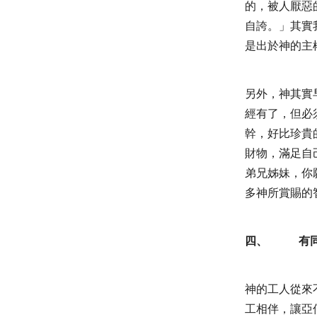
的，被人厭惡
自誇。
」其實
是出於神的主
另外，神其實
經有了，但必
幹，好比珍貴
財物，滿足自
弟兄姊妹，你
多神所賞賜的
四、
有
神的工人從來
工相伴，讓亞