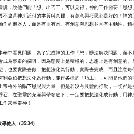
樣說，說他們能「想」出巧工，可以見得，神的工作需要「思想
要不違背神所託付的本質與真裡，有創意與巧思都是好的！神的
動作的機器人，而是有血有肉、有創意與思想並且有主動性、積
事奉中看見問題，為了完成神的工作「想」辦法解決問題，而不
會成為事奉的攔阻，因為態度上是積極的，思想上是有創意的。
想，也要實際去做，把想法化為行動，實際去完成，而且注意每
何利亞伯把想法化為行動，能作各樣的「巧工」，可能是他們的
上帝格外的賜下恩賜與力量，但是若沒有具體的行動，一切都是
呼召、在聖靈的充滿與帶領底下，一定要把想法化成行動，用神
工作來事奉神！
教導他人（
35:34
）