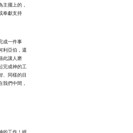
為主擺上的，
或奉獻支持
完成一件事
何利亞伯，還
藉此讓人磨
起完成神的工
智、同樣的目
在我們中間，
神的工作！經