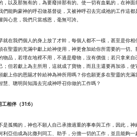
的，以及那無有的，為要廢掉那有的。使一切有血氣的，在神面
我們能夠蒙神的呼召做基督徒，又被神呼召去完成祂的工作這都
權與心意，我們只當感恩，毫無可誇。
早就在我們個人的身上放了才幹，每個人都不一樣，甚至是你相
須在聖靈的充滿中獻上給神使用，神更會加給你所需要的一切。
的物品，若埋在地裡不用，不過是廢物，沒有價值；若只拿來自
己；但若獻上為主所用，這就成了寶物，而且主還要再加添，使
願獻上你的恩賜才幹給神為神所用嗎？你也願更多在聖靈的充滿
智慧、聰明與知識去完成神呼召你做的工作嗎？
同工相伴（
31:6
）
不是孤獨的，神也不願人自己承擔過重的事奉與工作，因此，神
何利亞伯成為比撒列同工、助手，分擔一切的工作，並且能夠一