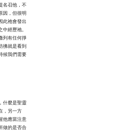
提名召他，不
原因，但很明
因此祂會發出
之中經歷祂。
撒列有任何掙
彷彿就是看到
時候我們需要
，什麼是聖靈
在，另一方
醒他應當注意
所做的是否合