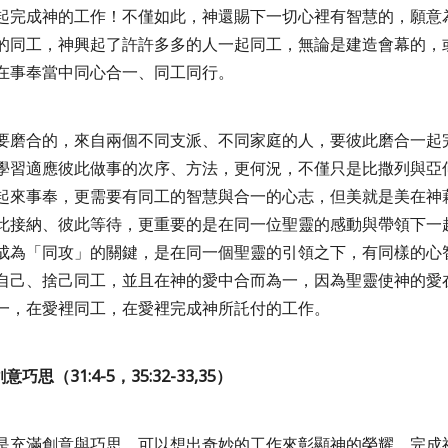
起完成神的工作！不僅如此，神還賜下一切心裡有智慧的，願意
的同工，神興起了許許多多的人一起同工，無論是建造會幕的，
在事奉當中同心合一、同工同行。
要磨合的，來自兩個不同支派、不同家庭的人，要彼此磨合一起
學習適應彼此做事的次序、方法，更何況，不僅只是比撒列與亞
起來事奉，更需要有同工的智慧與合一的心志，但美就是美在神
此接納、彼此等待，更重要的是在同一位聖靈的感動與帶領下一
成為「同攻」的關鍵，是在同一個聖靈的引領之下，有同樣的心
自己、捨己同工，並且在神的愛中合而為一，因為聖靈使神的愛
一，在愛裡同工，在愛裡完成神所託付的工作。
創意巧思（
31:4-5
，
35:32-33,35
）
是充滿創意與巧思，可以想出奇妙的工作來彰顯神的榮耀、完成