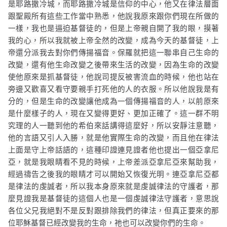
是耶路撒冷城，而耶路撒冷城是信仰的中心，他又在律法層面
跟聖殿所有這些工作當中熟悉，他說我原來跟你們現在所做的
一樣，我也是逼迫基督徒的，但是上帝親自開了我的眼，摸著
我的心，所以我就被上帝全然的改變，成為今天的基督徒，上
帝還分派我去對你們傳揚福音。保羅就把這一聯串自己生命的
改變，還有他生命改變之後帶來生活的改變，因為生命的改變
使他原來是抓基督徒，他說司提反被害流血的時候，他也站在
旁邊又歡喜又看守要親手打死他的人的衣服。所以他說我是有
分的，但是生命的改變讓他成為一個傳揚福音的人，以前原來
是什麼樣子的人，現在又變得更好、更加正確了。這一群不明
究理的人一聽到他的希伯來話講得這麼好，所以安靜注意聽，
他的言語又引人入勝，就是他實際生命的改變，而且他在律法
上面是守上帝話語的，這種印證連見證者他也提出一個亞拿尼
亞，就是我眼睛看不見的時候，上帝差派亞拿尼亞來幫助我，
經過禱告之後我的眼睛才可以開始又恢復光明。連亞拿尼亞都
是律法的虔誠者，所以我本身原來就是虔誠律法的守護者，那
麼見證我是基督徒的這個人也是一個虔誠律法守護者，意思說
各位父兄我絕對不是反對跟排除我們的律法，但真正要來的那
位耶穌基督已經改變我的生命，祂也可以改變你們的生命。