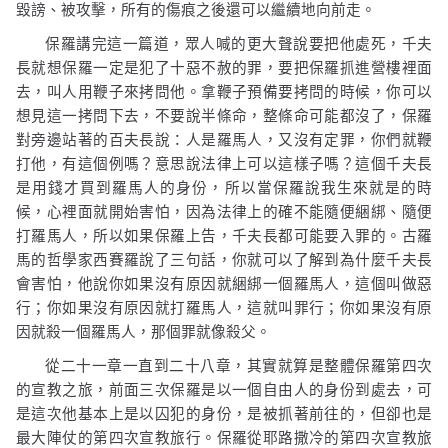
毀謗、被攻擊，所有的傷痕之後還可以繼續地向前走。
保羅講完這一篇道，眾人喊的更大聲說要把他處死，千夫
長就想保羅一定是犯了十惡不赦的罪，要把保羅抓進營樓裡面
去，叫人用鞭子來拷問他。拿鞭子預備要拷問的時候，你可以
想見這一拷問下去，不要說半條命，整條命可能都沒了，保羅
對旁邊站著的百夫長說：人是羅馬人，又沒有定罪，你們就鞭
打他，有這個例嗎？意思說法律上可以這樣子嗎？這個千夫長
是用錢才買到羅馬人的身份，所以當保羅說我生來就是的時
候，心裡面就開始害怕，因為法律上的確不能隨便綑綁、隨便
打羅馬人，所以如果保羅上告，千夫長都可能要入罪的。古羅
馬的哲學家西賽羅說了三句話，你就可以了解到為什麼千夫長
會害怕，他說你如果沒有原因就綑綁一個羅馬人，這個叫做惡
行；你如果沒有原因就打羅馬人，這就叫罪行；你如果沒有原
因就殺一個羅馬人，那個罪就像殺父。
從二十一章一直到二十八章，其實就算是整體保羅第四次
的宣教之旅，前面三次保羅是以一個自由人的身份到處去，可
是這次他基本上是以囚犯的身份，是被抓著前往的，但卻也是
最大陣仗的第四次宣教旅行。保羅從耶路撒冷的第四次宣教旅