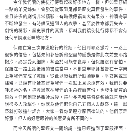
今年我們讀的使徒行傳看起來好多地方一樣，但如果仔細
一點的弟兄姊妹，會發現從頭到尾都是歷史真實發生的事件，
並且許多的劇情非常精彩，有時候傳福音大有果效、神蹟奇事
不斷地發生，有時候又遇到人的攻擊、甚至於性命都要失去，
劇情的精彩、歷史事件的真實，都叫我們讀使徒行傳都不會有
任何單調跟乏味的地方。
保羅在第三次佈道旅行的終結，他回到耶路撒冷，一路上
很多的信徒，包括先知都告訴他聖靈的感動是你此次前去耶路
撒冷，必定受到綑綁，甚至於可能會喪命，但保羅沒有害怕。
保羅在一路上跟後續的書信當中，不斷重申耶穌基督在十字架
上為我們完成了救贖，從此以後我們所獻贖罪祭、平安祭或是
燔祭，已經有耶穌基督為我們一次獻上且永遠有效，我們只要
呼求祂的名，這救恩就在我們的生命裡面有份，也發生實質的
果效。但回到耶路撒冷城後，這些長老和基督徒領袖就告訴他
說很多人攻擊你，你就為他們跟你自己五個人去獻祭，這一獻
祭就打破這些謠言，大家一看你是遵守摩西律法的。他們原是
好意，但人的好意跟神的美意是有所不同的。
而今天所讀的聖經文一開始說，這已經進到了聖殿裡面，