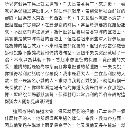
所以這個兵丁馬上就去通報，千夫長帶著兵丁下來之後，一看
就以為保羅是甚麼犯人，就把他抓起來，帶到營房裡面好好的
審問。因為眾人東說一句西說一句，千夫長根本就聽不清楚，
聖經裡面有提到說，在最混亂的時候，甚至於還要將保羅抬起
來，不然沒有辦法通過。為什麼題目要用帶著軍隊的宣教士，
其實他是被軍隊帶著的宣教士，但是看起來這些軍人好像反而
是為神的福音效力，本來他是要抓保羅的，但很奇妙當保羅告
訴他說能不能讓我對他們講幾句話，這個千夫長突然就嚇了一
跳，本來以為其貌不揚，看起來像匪徒的保羅，竟然他的文
采、他講的話是極為標準而且非常優雅的希臘語，千夫長說：
你懂得希利尼話嗎？保羅說：我本是猶太人，生在基利家的大
數，並不是無名小城的人。求你准我對百姓說話。就這時候千
夫長就准了。你想想看這場奇特的佈道大會是由軍人在那邊指
揮，聖經說全場靜默無聲，保羅就用非常流利的希伯來語對這
群猶太人開始見證跟證道。
這場奇特的佈道大會，保羅就原委的把他自己本來是一個
什麼樣子的人，他所嚴謹所受過的律法、宗教、教育各方面，
因為他受過在學識上面是最高等的，他又說他又長在這城，就