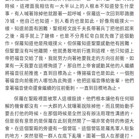
時候，這裡面我相信有一大半以上的人根本不知道發生什麼
事，有人喊著除掉他就跟著一起呼喊。保羅這一次回到耶路撒
冷城，他自己也知道，別人看的也是如此，好像飛蛾撲火一
樣，知道前面有困難，聖經經文說千夫長帶著兵丁把他抓起來
之後，兩手就上了鏈條，也是不分青紅皂白就先做了這個動
作。保羅知道他是飛蛾撲火，但保羅知道聖靈感動他有困難，
但聖靈沒有叫他離開，他就勇敢地前行進到這裡，他只知道上
帝把福音交給了我，我就努力向著祂要我走的方向往前衝，如
果有一天我要在這裡殉道了，那自然上帝會感動其他的人繼續
將福音往前推進，直到目標為止。傳揚福音也是如此，一個抱
著福音向前衝的人哪怕為此殉道，他把這福音傳給後輩，他們
拿著福音使命還會繼續的往前衝刺，一直到目標地為止。
保羅在聖殿裡面被眾人這樣毀謗，他們根本讓他有任何辯
解的機會都沒有，一大群的人就嚷著說除掉他，而且開始動手
要去打他的時候，在那個時候是全然沒有辦法用理性溝通的，
但是很有意思的是保羅在此刻竟然開了一場非常奇特的佈道大
會。在這個聖殿的旁邊有一個營區，這個營區是羅馬軍人駐紮
的地方，突然發現一群人在底下亂嚷，圍著一個人在那邊打，