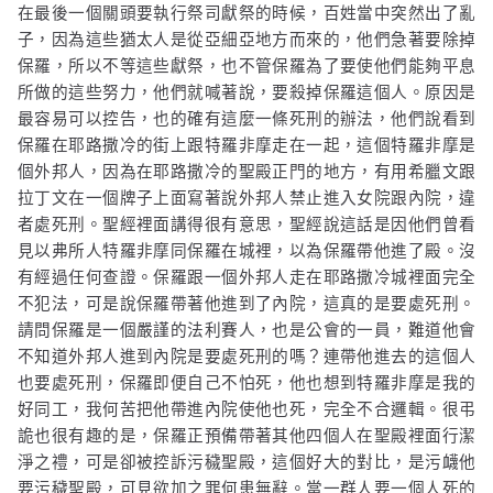
在最後一個關頭要執行祭司獻祭的時候，百姓當中突然出了亂
子，因為這些猶太人是從亞細亞地方而來的，他們急著要除掉
保羅，所以不等這些獻祭，也不管保羅為了要使他們能夠平息
所做的這些努力，他們就喊著說，要殺掉保羅這個人。原因是
最容易可以控告，也的確有這麼一條死刑的辦法，他們說看到
保羅在耶路撒冷的街上跟特羅非摩走在一起，這個特羅非摩是
個外邦人，因為在耶路撒冷的聖殿正門的地方，有用希臘文跟
拉丁文在一個牌子上面寫著說外邦人禁止進入女院跟內院，違
者處死刑。聖經裡面講得很有意思，聖經說這話是因他們曾看
見以弗所人特羅非摩同保羅在城裡，以為保羅帶他進了殿。沒
有經過任何查證。保羅跟一個外邦人走在耶路撒冷城裡面完全
不犯法，可是說保羅帶著他進到了內院，這真的是要處死刑。
請問保羅是一個嚴謹的法利賽人，也是公會的一員，難道他會
不知道外邦人進到內院是要處死刑的嗎？連帶他進去的這個人
也要處死刑，保羅即便自己不怕死，他也想到特羅非摩是我的
好同工，我何苦把他帶進內院使他也死，完全不合邏輯。很弔
詭也很有趣的是，保羅正預備帶著其他四個人在聖殿裡面行潔
淨之禮，可是卻被控訴污穢聖殿，這個好大的對比，是污衊他
要污穢聖殿，可見欲加之罪何患無辭。當一群人要一個人死的