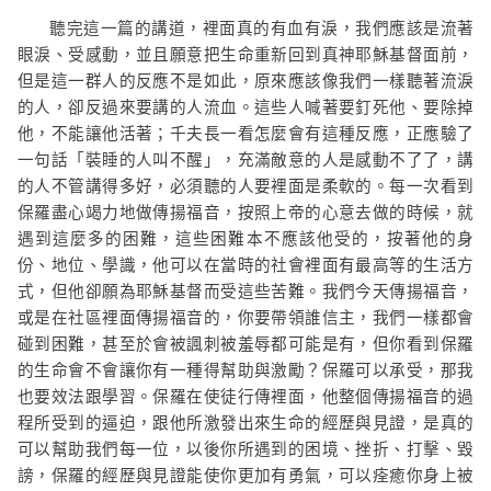
聽完這一篇的講道，裡面真的有血有淚，我們應該是流著
眼淚、受感動，並且願意把生命重新回到真神耶穌基督面前，
但是這一群人的反應不是如此，原來應該像我們一樣聽著流淚
的人，卻反過來要講的人流血。這些人喊著要釘死他、要除掉
他，不能讓他活著；千夫長一看怎麼會有這種反應，正應驗了
一句話「裝睡的人叫不醒」，充滿敵意的人是感動不了了，講
的人不管講得多好，必須聽的人要裡面是柔軟的。每一次看到
保羅盡心竭力地做傳揚福音，按照上帝的心意去做的時候，就
遇到這麼多的困難，這些困難本不應該他受的，按著他的身
份、地位、學識，他可以在當時的社會裡面有最高等的生活方
式，但他卻願為耶穌基督而受這些苦難。我們今天傳揚福音，
或是在社區裡面傳揚福音的，你要帶領誰信主，我們一樣都會
碰到困難，甚至於會被諷刺被羞辱都可能是有，但你看到保羅
的生命會不會讓你有一種得幫助與激勵？保羅可以承受，那我
也要效法跟學習。保羅在使徒行傳裡面，他整個傳揚福音的過
程所受到的逼迫，跟他所激發出來生命的經歷與見證，是真的
可以幫助我們每一位，以後你所遇到的困境、挫折、打擊、毀
謗，保羅的經歷與見證能使你更加有勇氣，可以痊癒你身上被