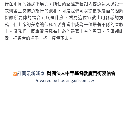
行在軍隊的護送下展開，所佔的聖經篇幅跟內容遠遠大過第一
次到第三次佈道旅行的總和，可是我們可以從更多層面的瞭解
保羅所要傳的福音到底是什麼，看見這位宣教士用各樣的方
式，但上帝的美意讓保羅在苦難當中成為一個帶著軍隊的宣教
士。讓我們一同學習保羅有信心的靠著上帝的恩惠，凡事都能
做，把福音的棒子一棒一棒傳下去。
訂閱最新消息
財團法人中華基督教廈門街浸信會
Powered by hosting.url.com.tw