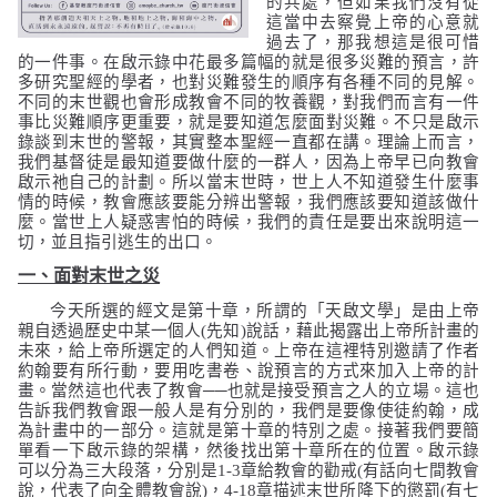
的共處，但如果我們沒有從
這當中去察覺上帝的心意就
過去了，那我想這是很可惜
的一件事。在啟示錄中花最多篇幅的就是很多災難的預言，許
多研究聖經的學者，也對災難發生的順序有各種不同的見解。
不同的末世觀也會形成教會不同的牧養觀，對我們而言有一件
事比災難順序更重要，就是要知道怎麼面對災難。不只是啟示
錄談到末世的警報，其實整本聖經一直都在講。理論上而言，
我們基督徒是最知道要做什麼的一群人，因為上帝早已向教會
啟示祂自己的計劃。所以當末世時，世上人不知道發生什麼事
情的時候，教會應該要能分辨出警報，我們應該要知道該做什
麼。當世上人疑惑害怕的時候，我們的責任是要出來說明這一
切，並且指引逃生的出口。
一、面對末世之災
今天所選的經文是第十章，所謂的「天啟文學」是由上帝
親自透過歷史中某一個人
(
先知
)
說話，藉此揭露出上帝所計畫的
未來，給上帝所選定的人們知道。上帝在這裡特別邀請了作者
約翰要有所行動，要用吃書卷、說預言的方式來加入上帝的計
畫。當然這也代表了教會
──
也就是接受預言之人的立場。這也
告訴我們教會跟一般人是有分別的，我們是要像使徒約翰，成
為計畫中的一部分。這就是第十章的特別之處。接著我們要簡
單看一下啟示錄的架構，然後找出第十章所在的位置。啟示錄
可以分為三大段落，分別是
1-3
章給教會的勸戒
(
有話向七間教會
說，代表了向全體教會說
)
，
4-18
章描述末世所降下的懲罰
(
有七