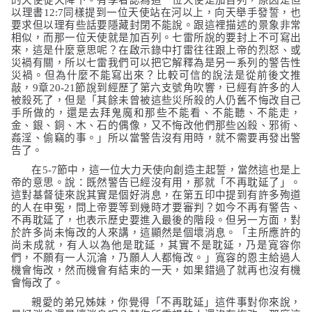
的天使從天降下。有學者認為這一位天使是加百列，原因是但
以理書
12:7
同樣提到一位天使站在河以上，向天舉手發誓，也
要求但以理有些話要隱藏封閉不能說。跟這裡描述的景象非常
相似，而那一位天使就是加百列。七雷所說的要封上不可寫出
來，這是什麼意思呢？在啟示錄中打雷往往跟上帝的烈怒、或
災禍有關，所以七雷我們可以把它解釋為是另一系列的警告性
災禍。但為什麼不能寫出來？比較可信的說法是從前後文推
敲，
9
章
20-21
節說到經歷了第六支號角吹響，已經有許多的人
被殺死了，但是「
其餘未曾被這些災所殺的人仍舊不悔改自己
手所做的，還是去拜鬼魔和那些不能看、不能聽、不能走，
金、銀、銅、木、石的偶像，又不悔改他們那些凶殺、邪術、
姦淫、偷竊的事
。」所以當警告沒有用時，就不需要再發出警
告了。
在
5-7
節中，這一位大力天使向創造主起誓，當然這也是上
帝的意思。說：既然警告已經沒有用，那就「不再耽延了」。
這對基督徒來說其實是個好消息，在第五印中提到有許多殉道
的人在申冤，問上帝要等到幾時才要審判？如今不再有警告、
不再耽延了，也表示歷史要進入最後的階段。但另一方面，對
於許多尚未悔改的人來講，這顯然是個壞消息。
「主所應許的
尚未成就，有人以為他是耽延，其實不是耽延，乃是寬容你
們，不願有一人沉淪，乃願人人都悔改
。」寬容的恩主給過人
機會悔改，然而機會有結束的一天，如果錯過了就再也沒有機
會悔改了。
親愛的弟兄姊妹，你覺得「不再耽延」這件事對你來說，