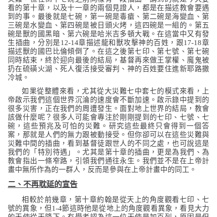
看的第十章，以及十一章的兩個見證人，都是在描述教會要遇
到的事。最後就是七碗，第一碗是毒瘡、第二碗是海變血、第
三碗是水變血、第四碗是被日頭火烤，這四碗是一組的。第五
碗是獸的國黑暗、第六碗是哈米吉多頓大戰。在這當中又有發
生插曲，分別是
12-14
章描述龍和獸攻擊神的百姓，跟
17-18
章
描述獸的國巴比倫傾倒了。在這之後第七印、第七號、第七碗
同時結束，終於迎向最後的結局，基督再來做王掌權、魔鬼被
扔在硫磺火湖、死人復活接受審判、神的百姓要住進新耶路撒
冷城。
如果從整體來看，尤其從大災難七中套七的模式來看，上
帝啟示我們這個世界沉淪的速度會不斷加速。啟示錄中提到的
很多災害，正在我們的周遭發生。面對地上世界的結局，教會
該做什麼呢？很多人可能會專注於剛剛提到的七印、七號、七
碗，這些預兆及可怕的災難。研究這些最終只會得到一個答
案，那就是人們的無力跟被動接受。但你卻可以在這些災難與
災難中間的插曲，看到基督徒跟世人的不同之處，也可說這是
我們的「特別待遇」。尤其是第十章的插曲，更是為我們、為
教會指出一條窄路，引領我們通往永生。我們並不是在上帝計
畫中無所作為的一群人，反而是參與在上帝計畫中的同工。
二、不再耽延的宣告
相較於前幾章，第十章約翰是從天上的角度觀看七印、七
號的異象，但
1-4
節這時他是從地上的角度觀看異象，看見大力