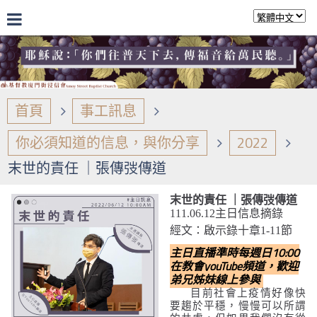
首頁
事工訊息
你必須知道的信息，與你分享
2022
末世的責任 ｜張傳弢傳道
末世的責任 ｜張傳弢傳道
111.06.12主日信息摘錄
經文：啟示錄十章1-11節
主日直播準時每週日10:00
在教會youTube頻道，歡迎
弟兄姊妹線上參與
目前社會上疫情好像快
要趨於平穩，慢慢可以所謂