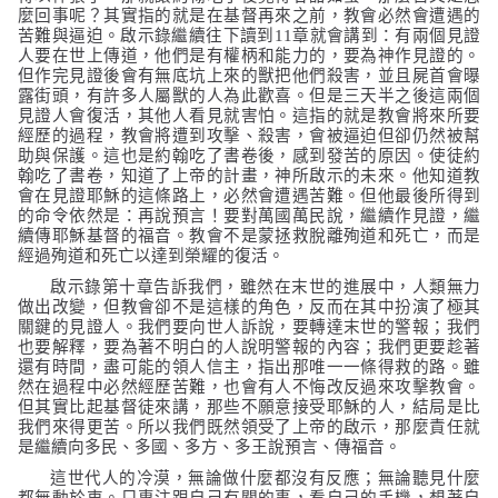
麼回事呢？其實指的就是在基督再來之前，教會必然會遭遇的
苦難與逼迫。啟示錄繼續往下讀到
11
章就會講到：有兩個見證
人要在世上傳道，他們是有權柄和能力的，要為神作見證的。
但作完見證後會有無底坑上來的獸把他們殺害，並且屍首會曝
露街頭，有許多人屬獸的人為此歡喜。但是三天半之後這兩個
見證人會復活，其他人看見就害怕。這指的就是教會將來所要
經歷的過程，教會將遭到攻擊、殺害，會被逼迫但卻仍然被幫
助與保護。這也是約翰吃了書卷後，感到發苦的原因。使徒約
翰吃了書卷，知道了上帝的計畫，神所啟示的未來。他知道教
會在見證耶穌的這條路上，必然會遭遇苦難。但他最後所得到
的命令依然是：再說預言！要對萬國萬民說，繼續作見證，繼
續傳耶穌基督的福音。教會不是蒙拯救脫離殉道和死亡，而是
經過殉道和死亡以達到榮耀的復活。
啟示錄第十章告訴我們，雖然在末世的進展中，人類無力
做出改變，但教會卻不是這樣的角色，反而在其中扮演了極其
關鍵的見證人。我們要向世人訴說，要轉達末世的警報；我們
也要解釋，要為著不明白的人說明警報的內容；我們更要趁著
還有時間，盡可能的領人信主，指出那唯一一條得救的路。雖
然在過程中必然經歷苦難，也會有人不悔改反過來攻擊教會。
但其實比起基督徒來講，那些不願意接受耶穌的人，結局是比
我們來得更苦。所以我們既然領受了上帝的啟示，那麼責任就
是繼續向多民、多國、多方、多王說預言、傳福音。
這世代人的冷漠，無論做什麼都沒有反應；無論聽見什麼