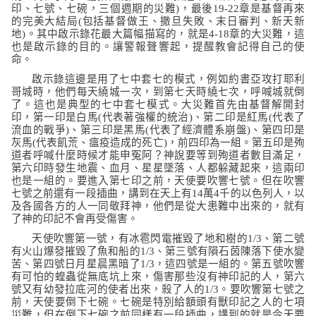
印、七號、七碗，三個週期的災難
)
，最後
19-22
章是基督再來
的完美大結局
(
包括基督做王、撒旦失敗、末日審判、新天新
地
)
。其中啟示錄花最大篇幅描寫的，就是
4-18
章的大災難，這
也是啟示錄的目的。讓警報聲響起，提醒教會記得自己的使
命。
啟示錄這邊是用了七中套七的模式，例如約書亞攻打耶利
哥城時，他們每天繞城一次，到第七天時繞七次，呼喊城就倒
了。這也是典型的七中套七模式。大災難首先由基督解開封
印，第一印是白馬
(
代表著強權的統治
)
、第二印是紅馬
(
代表了
流血的戰爭
)
、第三印是黑馬
(
代表了經濟體系崩盤
)
、第四印是
灰馬
(
代表飢荒、瘟疫造成的死亡
)
，前四印為一組。第五印是殉
道者呼喊什麼時候才能申冤阿？神說要等到殉道者數目滿足，
第六印時發生地震、血月、星星墜落、人都躲藏起來，這兩印
也是一組的。要進入第七印之前，天使要吹響七號。但在吹響
七號之前還有一段插曲，講到在天上有
14
萬
4
千的以色列人，以
及各國各方的人一同敬拜神，他們是從大患難中出來的，就有
了神的印記不會再受傷害。
天使吹響第一號，有冰雹閃電摧毀了地和樹的
1/3
、第二號
有火山爆發摧毀了魚和船的
1/3
、第三號有隕石茵陳落下使水變
苦、第四號日月星晨黑暗了
1/3
，這四號是一組的。第五號吹響
有可怕的蝗蟲從無底坑上來，傷害那些沒有神印記的人，第六
號又有幼發拉底河的使者出來，殺了人的
1/3
。要吹響第七號之
前，天使要倒下七碗。七碗是特別給額頭有獸印記之人的七項
災難，但在倒下七碗之前同樣有一段插曲，講到的就是今天要