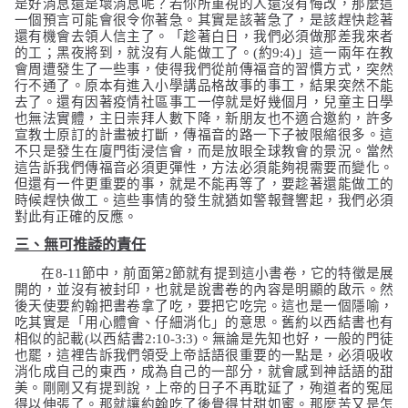
是好消息還是壞消息呢？若你所重視的人還沒有悔改，那麼這
一個預言可能會很令你著急。其實是該著急了，是該趕快趁著
還有機會去領人信主了。「
趁著白日，我們必須做那差我來者
的工；黑夜將到，就沒有人能做工了
。
(
約
9:4)
」這一兩年在教
會周遭發生了一些事，使得我們從前傳福音的習慣方式，突然
行不通了。原本有進入小學講品格故事的事工，結果突然不能
去了。還有因著疫情社區事工一停就是好幾個月，兒童主日學
也無法實體，主日崇拜人數下降，新朋友也不適合邀約，許多
宣教士原訂的計畫被打斷，傳福音的路一下子被限縮很多。這
不只是發生在廈門街浸信會，而是放眼全球教會的景況。當然
這告訴我們傳福音必須更彈性，方法必須能夠視需要而變化。
但還有一件更重要的事，就是不能再等了，要趁著還能做工的
時候趕快做工。這些事情的發生就猶如警報聲響起，我們必須
對此有正確的反應。
三、無可推諉的責任
在
8-11
節中，前面第
2
節就有提到這小書卷，它的特徵是展
開的，並沒有被封印，也就是說書卷的內容是明顯的啟示。然
後天使要約翰把書卷拿了吃，要把它吃完。這也是一個隱喻，
吃其實是「用心體會、仔細消化」的意思。舊約以西結書也有
相似的記載
(
以西結書
2:10-3:3)
。無論是先知也好，一般的門徒
也罷，這裡告訴我們領受上帝話語很重要的一點是，必須吸收
消化成自己的東西，成為自己的一部分，就會感到神話語的甜
美。剛剛又有提到說，上帝的日子不再耽延了，殉道者的冤屈
得以伸張了。那就讓約翰吃了後覺得甘甜如蜜。那麼苦又是怎