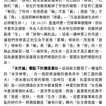
性凸顯於「
掠物
」通常是贏家搶來的。但巴錄的「掠物」、巴
錄的「贏」，是在於他徹底輸掉了世俗的報償，才從死亡邊緣
「奪回」了性命。他是透過「輸」才能「贏」；透過「捨」才
能「得」；這與耶穌所教導的「得著」─
「凡為我喪掉生命的，
必得著生命。」（太
16:25
）
遙遙呼應
。
巴錄事奉跟隨神，但似
乎要失去國家、失去人民的信任、失去地位與榮耀，但最終卻
能得「生」、得「掠物～戰利品」。這是一種神學上的弔詭，
讓我們思想真正的生命不是靠「累積」得來的，而是靠「放
下」得來的、靠「輸」來「贏」的、靠「捨」來「得」的。巴
錄必須接受一個「一無所有」的生命，這生命才真正屬於他。
因為最重要的是基督在我們裡面的生命，聖靈在我們裡面的生
命。
「末世論」
觀點下的價值重估。
這段經文體現了一種強烈
的「末世神學」：在一個即將崩解的舊秩序中（將亡國的猶
大），原本看似珍貴的事物（如地位、家產、名望與自我實
現）這一切的價值在末世中都會歸零。神要巴錄學習「在危機
中看清事物的本質」，當世界在毀壞、燃燒，最寶貴的恩典不
是「發達、發財」，而是「生存、活著」。這要求服事者在混
亂的時代中，將價值觀從「擁有什麼」轉向「在主裡是誰、屬