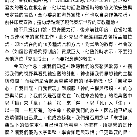
的浸信會牧師威廉
·
克里（
William Carey, 1761
–1834
）於
1792
年
發表的著名宣教名言。他以這句話激勵當時的教會突破安逸與
預定論的盲點，全心委身於海外宣教，他也以自身作為榜樣，
前往印度宣教；這句話點燃了現代英語世界的宣教運動。
他不只提出口號，更身體力行，後來前往印度，在當地進
行長達
40
年的宣教工作。此外
克里將聖經翻譯成包括孟加拉
語、印地語在內的
40
多種語言和方言，對當地的教育、社會改
革（如廢除寡婦殉葬制度）貢獻巨大。他臨終時表示，不要記
念他這位「克里博士」，而要記念他的救主。
今天的信息，讓我們知道神聆聽我們的哀愁與軟弱，神擴
張我們的視野與看見祂宏觀的計劃，神也讓我們思想祂的主權
與時間；而我們是否願意重整我們的服事動機，從「自我中
心、自我圖謀、自我實現
」
到順服「神的主權與帶領、神的心
意與時間
」
？我們又是否願意在「以性命為掠物」的恩典觀中
以
「輸」
來「贏」；藉「捨」來
「得」
，以「死」入「生」，
以一個「一無所有」的生命，投靠我們的救主，因為祂已經成
為贖價將自己獻上，也成為榜樣。我們是否願意以「末世論」
觀點下的價值重估自己現在所看重、所擁有、所抓緊的是什
麼？讓我們優先次序重整，學會知足與珍惜；但更重要的是，