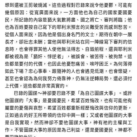
想到還被王剪破燒滅。這些過程對巴錄來說令他憂鬱，可能有
幾個原因：從寬廣面來說，一方面他也為自己的國家憂國憂
民，所記錄的內容是猶大氣數將盡、國之將亡、審判將臨；他
也為百姓要按自己寫下的耶利米預言的災難受苦而感到愁苦。
從個人面來說，因為他是個出身名門的文士，期待在朝中一展
長才，卻壯志未酬；當他與耶利米站在同一陣線寫下審判的信
息時，也會得罪其他人使他無法得志、自毀前程，還與耶利米
都被視為是「猶奸、悖逆者」，被誤會、被苦待、被拘禁
。
這
些都是要付的代價，也因此他憂愁痛苦、唉哼困乏。為何落得
如此下場？忠心事奉、跟隨神的人也會遇見低潮，也會懷疑，
甚至也會認為為何我努力倚靠神，仍無法逆轉局勢，還必須付
上代價，這些都是非常真實的。
巴錄的圖謀～神卻要巴錄不要「為自己圖謀大事」。或許
他圖謀的「大事」是憂國憂民，希望百姓悔改，也有可能他有
屬靈的憂傷與哀愁，希望百姓都重新經歷悔改與信仰的更新，
正如過去的好王所帶領的信仰中興一樣；又或者他圖謀的大事
是自我實現，然而神卻不要他圖謀大事，神有祂的主權與工
作。不管圖謀大事的原因是為己利益，還是憂國憂民，神都不