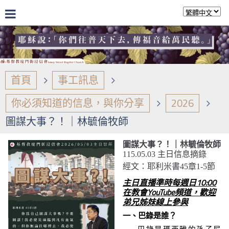
首頁
事工訊息
你必須知道的信息，與你分享
2026
圖謀大事？！｜林毓倫牧師
圖謀大事？！｜林毓倫牧師
115.05.03 主日信息摘錄
經文：耶利米書45章1-5節
主日直播準時每週日10:00
在教會YouTube頻道，歡迎
弟兄姊妹線上參與
一、巴錄是誰？