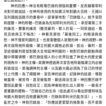
要巴錄如此行。
神的回應～神沒有輕看巴錄的煩惱和憂鬱，反而藉著耶利
米對巴錄說話，在神所使用的先知廣泛地對猶大百姓、王國以
及列國說話啟示的書卷中，卻單單地對「巴錄個人」給予安慰
和提醒。神的聆聽─巴錄身為先知耶利米的同工，承受著第二手
的痛苦、雙重的痛苦（聽見審判、替人抄寫、一同受逼迫、看
見百姓與王不悔改）。神看見那些「幕後同工」的眼淚與哀
愁，神不僅是列國的主，也是垂聽個人哀聲的神
。
神的視野─神
再次說明祂所栽植、建立的猶大國祂必拆毀、拔出、審判，甚
至這個審判是從對猶大全地延伸列國的。祂對巴錄的勸勉與提
醒中帶著憐憫，將巴錄從個人的小世界拉進了神宏大的歷史審
判視角中。神的主權─其實神透過再次宣告祂所栽植建立的必被
拆毀拔出，是強調神的主權，以及猶大國必須為了自己的悖逆
付上代價。為了順服神、宣告神的話語、記錄神的話語，導致
被羞辱、被苦待、甚至被監禁、斷送政治生涯。神回應巴錄不
要因此憂傷、自怨自艾；因為神會給他比出人頭地、一展長才
更重要的禮物─「巴錄自己的生命（從此處可以看出即便到埃及
地猶大剩餘的百姓遭審判時，巴錄與耶利米仍能存活）」。在
亂世之中，神對巴錄說：「你應該更緊緊的倚靠我，而不是靠