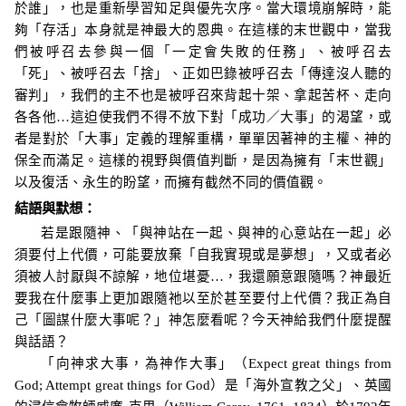
於誰
」
，也是重新學習知足與優先次序。當大環境崩解時，能
夠「存活」本身就是神最大的恩典。在這樣的末世觀中，當我
們被呼召去參與一個「一定會失敗的任務」、被呼召去
「死」、被呼召去「捨」、正如巴錄被呼召去「傳達沒人聽的
審判」，我們的主不也是被呼召來背起十架、拿起苦杯、走向
各各他…這迫使我們不得不放下對「
成功
／
大事
」
的渴望，
或
者是對於「大事」定義的理解重構，單單因著神
的
主權、神的
保全而滿足。這樣的視野與價值判斷，是因為擁有「末世觀」
以及復活、永生的盼望，而擁有截然不同的價值觀。
結語與默想：
若是跟隨神、「與神站在一起、與神的心意站在一起」必
須要付上代價，可能要放棄「自我實現或是夢想」，又或者必
須被人討厭與不諒解，地位堪憂…，我還願意跟隨嗎？神最近
要我在什麼事上更加跟隨祂以至於甚至要付上代價？我正為自
己「圖謀什麼大事呢？」神怎麼看呢？今天神給我們什麼提醒
與話語？
「向神求大事，為神作大事」（
Expect great things from
God; Attempt great things for God
）是「海外宣教之父」、英國