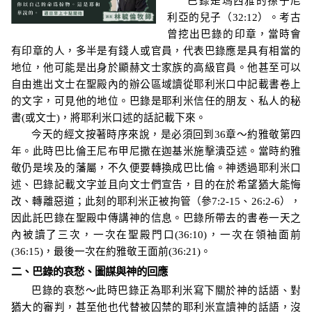
巴錄是瑪西雅的孫子尼
利亞的兒子（
32:12
）。考古
曾挖出巴錄的印章，當時會
有印章的人，多半是有錢人或官員，代表巴錄應是具有相當的
地位，他可能是出身於顯赫文士家族的高級官員。他甚至可以
自由進出文士在聖殿內的辦公區域讀從耶利米口中記載書卷上
的文字，可見他的地位
。
巴錄是耶利米信任的朋友、私人的秘
書
(
或文士
)
，
將耶利米口述的話記載下來。
今天的經文按著時序來說，是必須回到
36
章～約雅敬第四
年。此時巴比倫王尼布甲尼撒在迦基米施擊潰亞述。當時約雅
敬仍是埃及的藩屬，不久便要轉換成巴比倫。神透過耶利米口
述、巴錄記載文字並且向文士們宣告，目的在於希望猶大能悔
改、轉離惡道；此刻的耶利米正被拘管（參
7:2-15
、
26:2-6
），
因此託巴錄在聖殿中傳講神的信息。巴錄所帶去的書卷一天之
內被讀了三次，一次在聖殿門口
(
36:10)
，一次在領袖面前
(
36:15)
，最後一次在約雅敬王面前
(
36:21)
。
二、巴錄的哀愁、圖謀與神的回應
巴錄的哀愁～此時巴錄正為耶利米寫下關於神的話語、對
猶大的審判，甚至他也代替被囚禁的耶利米宣讀神的話語，沒