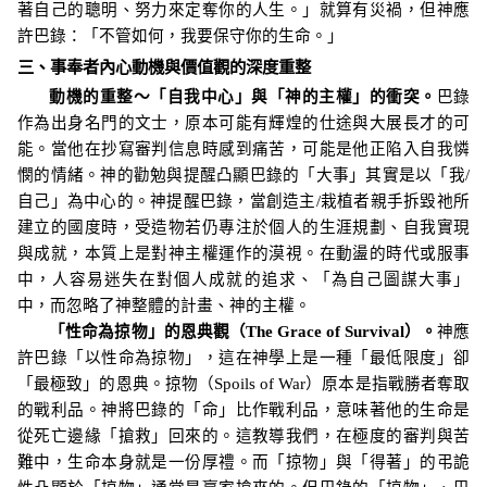
著自己的聰明、努力來定奪你的人生。」就算有災禍，但神應
許巴錄：「不管如何，我要保守你的生命。」
三、事奉者內心動機與價值觀的深度重整
動機的重整～「自我中心」與「神的主權」的衝突。
巴錄
作為出身名門的文士，原本可能有輝煌的仕途與大展長才的可
能。當他在抄寫審判信息時感到痛苦，可能是他正陷入自我憐
憫的情緒
。神的
勸勉與提醒凸顯巴錄的「大事」其實是以「我
/
自己」為中心的。神提醒巴錄，當創造主
/
栽植者親手拆毀祂所
建立的國度時，受造物若仍專注於個人的生涯規劃、自我實現
與成就，本質上是對神主權運作的漠視。在動盪的時代或服事
中，人容易迷失在對個人成就的追求、「為自己圖謀大事」
中，而忽略了神整體的計畫、神的主權
。
「性命為掠物」的恩典觀（
The Grace of Survival
）。
神應
許巴錄「以性命為掠物」，這在神學上是一種「
最低限度
」卻
「最極致」
的恩典。
掠物（
Spoils of War
）原本是指戰勝者奪取
的戰利品。神將巴錄的「命」比作戰利品，意味著他的生命是
從死亡邊緣「搶救」回來的。這教導我們，在極度的審判與苦
難中，生命本身就是一份厚禮。而「掠物」與「得著」的弔詭