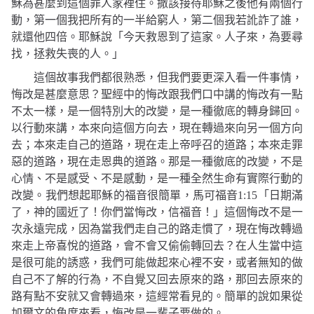
穌為甚麼到這個罪人家裡住。撒該接待耶穌之後他有兩個行
動，第一個我把所有的一半給窮人，第二個我若訛詐了誰，
就還他四倍。耶穌說
「今天救恩到了這家。人子來，為要尋
找，拯救失喪的人。」
這個故事我們都很熟悉，但我們要更深入看一件事情，
悔改是甚麼意思？聖經中的悔改跟我們口中講的悔改有一點
不太一樣，是一個特別大的改變，是一種徹底的轉身歸回。
以行動來講，本來向這個方向去，現在轉過來向另一個方向
去；本來走自己的道路，現在走上帝呼召的道路；本來走罪
惡的道路，現在走恩典的道路。那是一種徹底的改變，不是
心情、不是感受、不是感動，是一種全然生命有實際行動的
改變。我們想起耶穌的福音很簡單，馬可福音
1:15
「日期滿
了，神的國近了！你們當悔改，信福音！」
這個悔改不是一
次永遠完成，因為當我們走自己的路走慣了，現在悔改轉過
來走上帝喜悅的道路，會不會又偷偷轉回去？在人生當中這
是很可能的誘惑，我們可能做起來心裡不安，或者無知的做
自己不了解的行為，不自覺又回去原來的路，那回去原來的
路有點不安就又會轉過來，這經常看見的。簡單的說如果從
加爾文的角度來看，悔改是一輩子要做的。