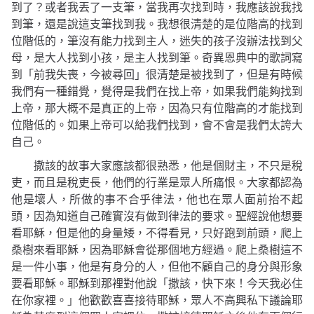
到了？或者我丟了一支筆，當我再次找到時，我應該說我找
到筆，還是說這支筆找到我。我想很清楚的是位階高的找到
位階低的，筆沒有能力找到主人，迷失的孩子沒辦法找到父
母，是大人找到小孩，是主人找到筆。奇異恩典中的歌詞寫
到「前我失喪，今被尋回」很清楚是被找到了，但是有時候
我們有一種錯覺，覺得是我們在找上帝，如果我們能夠找到
上帝，那大概不是真正的上帝，因為只有位階高的才能找到
位階低的。如果上帝可以給我們找到，會不會是我們太誇大
自己。
撒該的故事大家應該都很熟悉，他是個財主，不只是稅
吏，而且是稅吏長，他們的行業是眾人所痛恨。大家都認為
他是壞人，所做的事不合乎律法，他也在眾人面前抬不起
頭，因為知道自己確實沒有做到律法的要求。聖經說他想要
看耶穌，但是他的身量矮，不得看見，只好跑到前頭，爬上
桑樹來看耶穌，因為耶穌會從那個地方經過。爬上桑樹這不
是一件小事，他是有身分的人，但他不顧自己的身分與形象
要看耶穌。耶穌到那裡對他說
「撒該，快下來！今天我必住
在你家裡。」
他歡歡喜喜接待耶穌，眾人不高興私下議論耶