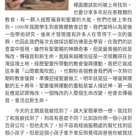
裡面撒該如何被上帝找到，
也要分享多年前在泰雅爾的
教會，有一群人經歷福音和聖靈的大能，他們也被上帝找
到。
1990
年我跟學生到泰雅爾教會訪查，我們當時以為是做
一些學術研究，後來才發現還有許多人在等待下一次的復
興，也因此我們每次去做採訪都彷彿是去學習。在我們的訪
查當中發現，雖然有聖靈賜的神蹟奇事，但是最普遍的就是
悔改、傳福音和新生命。我越來越確信這是一次很難得在台
灣這塊土地，經歷聖靈所帶動的教會復興運動，我把它寫成
這本書「山間靈風吹起」，也期盼各個教會我們再一次熱切
期盼教會復興，準備迎接聖靈做工。明年就是這一場復興運
動的五十周年，聖靈復興運動的重點是當人接近神，第一個
反應是認罪悔改，一個悔改的人整個生命改變，他會去傳福
音，會活出新生命。
今天的主題是我被找到了，請大家簡單想一想，我找到
了和我被找到了，到底有甚麼不同？比如說你帶一個小孩到
百貨公司，但他走失了，好不容易經過服務處的幫忙找到這
個小孩子，但是這個小孩子會不會反倒覺得說爸爸你被我找