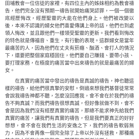
田埔教會一位信徒的家裡，有四位主內的姊妹相約為教會禱
告，他們完全沒有預期一禱告就開始痛哭認罪，一個一個徹
底經歷悔改，經歷聖靈的大能在他們身上。他們被改變以
後，本來不認識的婦女他們喜愛傳講上帝的話，他們也到處
領人悔改，並且跟他們一樣領受聖靈的更新。我們看到悔改
的特色就是傳福音、重生，有行動的表現。這群婦女是當年
最痛苦的人，因為他們在丈夫有菸癮、酗酒、會打人的情況
下，還要把整個家庭穩固住，他們要自己賺錢、要帶小孩、
要打理家務，在極度的痛苦當中出來禱告的就是最痛苦的婦
女。
在真實的痛苦當中發出的禱告是真誠的禱告，神也聽這
樣的禱告，給他們很真摯的安慰。倒過來想我們基督徒常常
會說我禱告神都不聽，怎麼沒回應我，會不會在於我們的禱
告不夠真誠？而我們禱告很想真誠，但好像就做不到，會不
會是因為我們沒有經歷真實的痛苦，那總不能求神先給我們
真實的痛苦，讓我們有真實的禱告，但是我們要真正的好好
想想，會不會在我們生活的安逸之下，我們的禱告軟弱無
力，因為不會再像一個完全除了上帝以外沒有拯救，那種痛