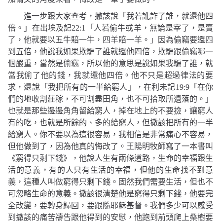
進一步跟大家查考，撒該說
「我若訛詐了誰，就還他四
倍。」
在出埃及記
22:1
「人若偷牛或羊，無論是宰了，是賣
了，他就要以五牛賠一牛，四羊賠一羊。」
因為偷竊要還四
到五倍，他說我如果欺騙了誰就還他四倍，欺騙跟偷竊哪一
個嚴重，當然是偷竊，所以他的意思是說如果我騙了誰，就
當我偷了他的錢，我就還他四倍。他不只是超過律法的要
求，還說
「我把所有的一半給窮人」
，在利未記
19:9
「在你
們的地收割莊稼，不可割盡田角，也不可拾取所遺落的。」
也就是那些邊邊角角留給窮人，掉在地上的不要撿，讓窮人
有的吃，也就是所餘的、多的給窮人，但撒該把所有的一半
給窮人。你不要以為這很容易，我相信是非常痛心不容易，
但他做到了，因為他真的悔改了。王陽明牧師寫了一本書叫
《窮得只剩下錢》，他說人生有兩條道路，生命的幸福跟生
活的意義，有的人只有生活的幸福，但他的生命找不到意
義，這種人叫做窮得只剩下錢。固然我們需要生活，但也不
可忽略生命的意義。撒該很清楚他是窮得只剩下錢，他要完
全改變，要轉身歸回，要跟隨耶穌基督。我們多少可以感受
到撒該的痛苦禱告跟他得到的安慰，他跑到前頭爬上桑樹要