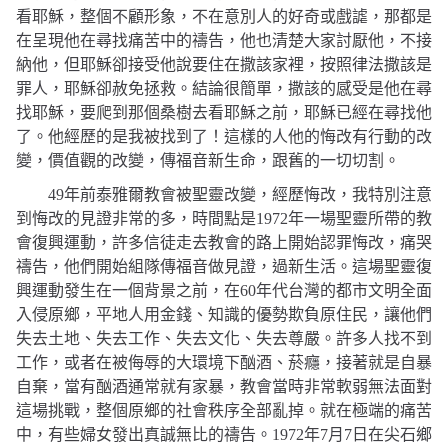
看耶穌，整個不顧形象，不在意別人的好奇或戲謔，那都是
在呈現他在尋找痛苦中的禱告，他也清楚大家討厭他，不接
納他，但耶穌卻接受他說要住在撒該家裡，按照律法撒該是
罪人，耶穌卻赦免拯救。結論很簡單，撒該的感受是他在尋
找耶穌，要爬到那個桑樹去看耶穌之前，耶穌已經在尋找他
了。他經歷的是我被找到了！這樣的人他的悔改有行動的改
變，價值觀的改變，傳福音新生命，跟舊的一切切割。
49
年前泰雅爾教會被聖靈改變，經歷悔改，我特別注意
到悔改的見證非常的多，時間點是
1972
年一場聖靈所帶的教
會復興運動，許多信徒走去教會的路上開始認罪悔改，痛哭
禱告，他們開始組隊傳福音做見證，過新生活。這場聖靈復
興運動發生在一個背景之前，在
60
年代台灣的都市文明全面
入侵原鄉，平地人用金錢、知識的優勢欺負原住民，讓他們
失去土地、失去工作、失去文化、失去尊嚴。許多人找不到
工作，或者在被侮辱的大環境下酗酒、菸癮，接著就是自暴
自棄，當有酗酒通常就有家暴，教會當時非常軟弱無法面對
這場挑戰，整個原鄉的社會秩序全部亂掉。就在極端的痛苦
中，有些婦女發出真誠無比的禱告。
1972
年
7
月
7
日在尖石鄉