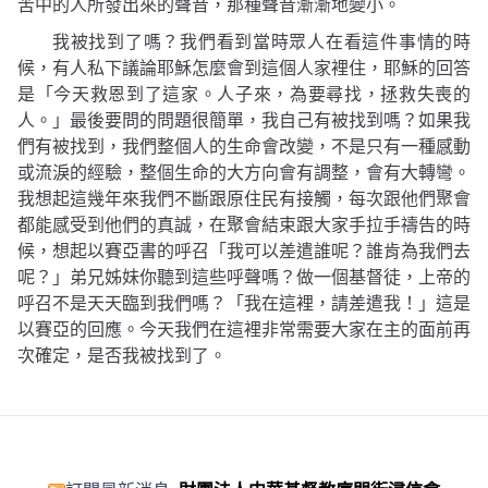
苦中的人所發出來的聲音，那種聲音漸漸地變小。
我被找到了嗎？我們看到當時眾人在看這件事情的時
候，有人私下議論耶穌怎麼會到這個人家裡住，耶穌的回答
是
「今天救恩到了這家。人子來，為要尋找，拯救失喪的
人。」
最後要問的問題很簡單，我自己有被找到嗎？如果我
們有被找到，我們整個人的生命會改變，不是只有一種感動
或流淚的經驗，整個生命的大方向會有調整，會有大轉彎。
我想起這幾年來我們不斷跟原住民有接觸，每次跟他們聚會
都能感受到他們的真誠，在聚會結束跟大家手拉手禱告的時
候，想起以賽亞書的呼召
「我可以差遣誰呢？誰肯為我們去
呢？」
弟兄姊妹你聽到這些呼聲嗎？做一個基督徒，上帝的
呼召不是天天臨到我們嗎？
「我在這裡，請差遣我！」
這是
以賽亞的回應。今天我們在這裡非常需要大家在主的面前再
次確定，是否我被找到了。