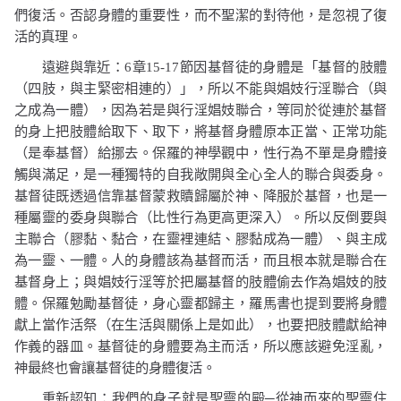
們復活。否認身體的重要性，而不聖潔的對待他，是忽視了復
活的真理。
遠避與靠近：
6
章
15-17
節因基督徒的身體是「基督的肢體
（四肢，與主緊密相連的）」，所以不能與娼妓行淫聯合（與
之成為一體），因為若是與行淫娼妓聯合，等同於從連於基督
的身上把肢體給取下、取下，將基督身體原本正當、正常功能
（是奉基督）給挪去。保羅的神學觀中，性行為不單是身體接
觸與滿足，是一種獨特的自我敞開與全心全人的聯合與委身。
基督徒既透過信靠基督蒙救贖歸屬於神、降服於基督，也是一
種屬靈的委身與聯合（比性行為更高更深入）。所以反倒要與
主聯合（膠黏、黏合，在靈裡連結、膠黏成為一體）、與主成
為一靈、一體。人的身體該為基督而活，而且根本就是聯合在
基督身上；與娼妓行淫等於把屬基督的肢體偷去作為娼妓的肢
體。保羅勉勵基督徒，身心靈都歸主，羅馬書也提到要將身體
獻上當作活祭（在生活與關係上是如此），也要把肢體獻給神
作義的器皿。基督徒的身體要為主而活，所以應該避免淫亂，
神最終也會讓基督徒的身體復活。
重新認知：我們的身子就是聖靈的殿─從神而來的聖靈住