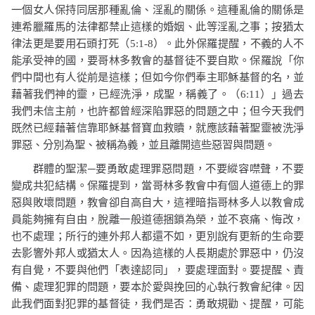
一個女人保持同居那種亂倫、淫亂的關係。這種亂倫的關係是
連希臘羅馬的法律都禁止這樣的婚姻、此等淫亂之事；按猶太
律法更是要用石頭打死（
5:1-8
）。此外保羅提醒，不義的人不
能承受神的國，要哥林多教會的基督徒不要自欺。保羅說
「你
們中間也有人從前是這樣；但如今你們奉主耶穌基督的名，並
藉著我們神的靈，已經洗淨，成聖，稱義了。（
6:11
）」
過去
我們未信主前，也許都曾經深陷罪惡的問題之中；但今天我們
既然已經藉著信靠耶穌基督寶血救贖，就應該藉著聖靈被洗淨
罪惡、分別為聖、被稱為義，並且離開這些惡習與問題。
群體的聖潔─要勇敢處理罪惡問題，不要縱容噤聲，不要
變成共犯結構。保羅提到，當哥林多教會中有個人道德上的罪
惡與敗壞問題，教會卻自高自大，這裡暗指哥林多人以教會成
員能夠擁有自由，脫離一般道德捆鎖為榮，並不哀痛、悔改，
也不處理；所行的連外邦人都還不如，更別說有更新的生命要
去影響外邦人或猶太人。因為這樣的人長期處於罪惡中，仍沒
有自覺，不要與他們「表達認同」，要處理面對。要提醒、責
備、處理犯罪的問題，要本於愛與挽回的心執行教會紀律。因
此我們面對犯罪的基督徒，我們是否：勇敢規勸、提醒，可能