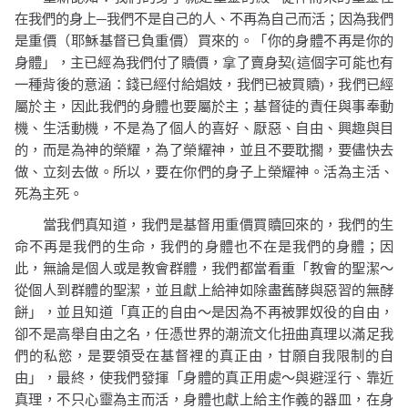
在我們的身上─我們不是自己的人、不再為自己而活；因為我們
是重價（耶穌基督已負重價）買來的。「你的身體不再是你的
身體」，主已經為我們付了贖價，拿了賣身契
(
這個字可能也有
一種背後的意涵：錢已經付給娼妓，我們已被買贖
)
，我們已經
屬於主，因此我們的身體也要屬於主；基督徒的責任與事奉動
機、生活動機，不是為了個人的喜好、厭惡、自由、興趣與目
的，而是為神的榮耀，為了榮耀神，並且不要耽擱，要儘快去
做、立刻去做。所以，要在你們的身子上榮耀神。活為主活、
死為主死。
當我們真知道，我們是基督用重價買贖回來的，我們的生
命不再是我們的生命，我們的身體也不在是我們的身體；因
此，無論是個人或是教會群體，我們都當看重「教會的聖潔～
從個人到群體的聖潔，並且獻上給神如除盡舊酵與惡習的無酵
餅」，並且知道「真正的自由～是因為不再被罪奴役的自由，
卻不是高舉自由之名，任憑世界的潮流文化扭曲真理以滿足我
們的私慾，是要領受在基督裡的真正由，甘願自我限制的自
由」，最終，使我們發揮「身體的真正用處～與避淫行、靠近
真理，不只心靈為主而活，身體也獻上給主作義的器皿，在身