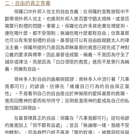
二、自由的真正意義
保羅口中外邦人信主的自由含義：在保羅的宣教旅程中不
斷帶領外邦人信主，也遇到外邦人是否要守猶太規條，或是否
需要行割禮的問題。事實上，保羅也在許多其他書信裡提到，
連吃喝什麼，都不受限制；無論吃喝什麼都有自由；信靠基督
也可以有免受割禮的自由。基督徒可以有自由超越猶太人的律
法主義，保羅所提的乃是因為耶穌基督的救恩已經完成了神對
公義的要求與標準，因此基督徒成聖、稱義，不是因為守全了
誡命或律法，而是因為「白白領受的救恩」進而不是靠行為稱
義，而擁有自由。
哥林多人對自由的曲解與錯謬：哥林多人中流行著「凡事
我都可行」的諺語，彷彿在「維護自己行為的自由與正當
性」，不是看到自己的自由是出於神無限的愛與基督的救贖，
進而回應神的愛而有所持守；反倒是濫用神的愛成為自己的私
慾找藉口與理由。
在基督裡真正的自由：保羅在「凡事我都可行」這句俗諺
的後面加上「但不都有益處」；並且「無論哪一樣，我總不受
他轄制」，因為我們已經不再是「罪的奴僕」，被罪惡奴役與