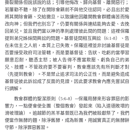
撕裂關係但說該說的話；引導他悔改、歸向基督、離開惡行；
若屢勸不聽，除了在開除會籍前不與他交往認同，必且出於愛
將其開除會籍、交給撒旦，以致讓他因離開教會群體痛苦而悔
改向神；但我們也別忘了，仍要有關係與連結能夠去愛、去挽
回弟兄。並且我們當以神的準則處理彼此間的問題：這裡保羅
提到弟兄姊妹間興訟的問題。基督徒間相互興訟（
6:1-8
）、告
在未信主之人前，本質上已失敗。保羅這裡並非討論基督徒是
否要接受政府司法管轄，而是要基督徒：告狀、吃虧的當學習
願意忍耐，聽憑主怒；被人告得不應當欺壓、虧負自己的弟
兄、肢體。不管政府要不要審判，教會應該先有所判斷才對
（先提到教會）。不是禁止追求司法的公正性，而是避免造成
基督徒彼此訴訟成了反面的見證，因此要求教會內應先嘗試自
行調解。
教會群體的聖潔原則（
5:6-8
）─保羅用酵來形容罪惡的影
響力，一點便會使全團（整個教會）發起來（陷入道德敗壞的
滑坡理論）。逾越節的羔羊基督既已為我們被殺獻祭了，我們
便當作無酵的麵，除淨舊酵，成為新團，用誠實真正的無酵餅
守節，除淨罪惡舊習。