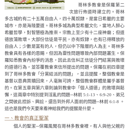
哥林多教會是保羅第二
次旅行佈道時建立的。哥林
多古城約有二十五萬自由人，四十萬奴隸，是當日希臘的主要
城市，亦是海陸要道。哥林多城為典型希臘文化，當地人醉心
希臘哲學，對智慧極為推崇。宗教上至少有十二座神廟；但道
德放蕩敗壞。大部份信徒是平民，亦有奴隸，也有已得釋放的
自由人；少數是富有的人，但仍以中下階層的人為主。哥林多
教會具有各樣的恩賜，但因為靈性問題導致內部問題叢生。保
羅知悉教會內紛爭的消息，因此去信糾正信徒分門結黨與敗壞
的道德行為，並答覆教會來信所提出的問題。保羅在前四章提
到了哥林多教會「分黨結派的問題」，並且提醒，整個教會是
基督以恩典買贖回來，人毫無可誇，整個教會群體是屬乎基督
的。在第五章與第六章則論到教會中「個人道德」的敗壞與鬆
懈，這兩章中特別提到淫亂的問題─林前
5:1-13
、
6:9-20
、弟兄
之間彼此控訴、興訟，還告到外邦人面前的問題─林前
6:1-8
。
這也是我們今天要來看神給我們的提醒是什麼。
一、教會的真正聖潔
個人的聖潔─保羅風聞在哥林多教會裡，有人與他父親的