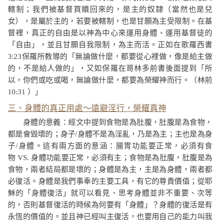
轄制；我們被基督買贖回來的，是主的奴隸（當然也是兒
女），是屬於主的，若要被轄制，也是甘願為主受限制。在基
督裡，真正的自由是以神為中心來運用身體、運用基督徒的
「自由」，並且甘願自我限制，為主而活。正如在歌羅西書
3:23
保羅所教導的
「無論做什麼，都要從心裡做，像是給主做
的，不是給人做的」
，又如保羅在哥林多前書後面提到
「所
以，你們或吃或喝，無論做什麼，都要為榮耀神而行。（林前
10:31
）」
三、身體的真正用處～遠避淫行，榮耀真神
身體的意義：經文中提到食物是為肚腹，肚腹是為食物，
都是會毀壞的；身子
/
身體不是為淫亂，乃是為主；主也是為身
子
/
身體。這有兩方面的意涵：腸胃功能要正常，必須有食
物
VS.
身體功能要正常，必須有主；食物是為肚腹，肚腹是為
食物，兩者結局都是壞的；身體是為主，主是為身體，兩者都
必復活。身體是我們事奉的主要工具，有它的尊貴價值；從耶
穌的「身體復活」就可以看見、思考身體並非不重要、次等
的，否則基督復活的時候為何要有「身體」？身體的復活是有
永恆的價值的。並且神已經叫主復活，也要用自己的能力叫我