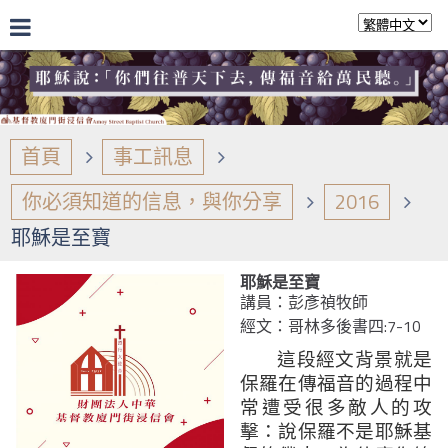
首頁
事工訊息
你必須知道的信息，與你分享
2016
耶穌是至寶
耶穌是至寶
講員：彭彥禎牧師
經文：哥林多後書四:7-10
這段經文背景就是
保羅在傳福音的過程中
常遭受很多敵人的攻
擊：說保羅不是耶穌基