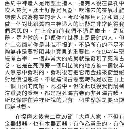
舊約中神造人是用塵土造人，造完人後在鼻孔中
吹入靈氣。塵土好像是瓦器，吹進去的靈氣才能
夠使人成為有靈的活人。所以保羅用瓦器和寶貝
做一個對比跟舊約中神造人的比擬是非常值得我
們深思的。在上帝面前我們不過是塵土、是瓦
器，是卑微的，即便你在世界上是最帥的人，但
在上帝面前你是其貌不揚的，不過所有的不足不
夠無非是要彰顯其中寶貝的重要性。在
1947
年聖
經考古學中一個非常大的成就就是發現了死海古
卷，它是在死海旁一個叫昆蘭的地方被一個牧羊
人無意中發現的，發現後若把它用金錢來衡量絕
對是價值連城，不過這個古卷當時就是放在山上
一個山洞的陶罐、瓦器中。但從此以後我們講到
這重要的發現，都是說死海古卷而非死海古罐，
所以保羅在這裡所說的只有一個重點就是要凸顯
耶穌基督。
在提摩太後書二章
20
節
「
大戶人家，不但有
金器銀器，也有木器瓦器；有作為貴重的，有作