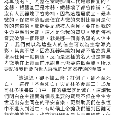
為卑賤的。
」
瓦器在當時那個年代是最便宜的。
金器、銀器甚至是木器、鐵器壞了都會修補，但
沒有人瓦器壞了會修補，因為這是最便宜、最卑
微的。保羅拿這個最便宜卑微的來對比寶貝是何
等的有價值。耶穌要是能被人看見，要在你我的
生命中顯出大能，這才是你我的寶貝。我們傳福
音要破解一個迷思，就是哪一個有名望的人信主
了，我們就以為這些人的信主可以為主增添光
彩，其實不然，因為瓦器無論如何都不能為寶貝
增添任何一點價值，反而是這樣的名人也是需要
卑微地在上帝面前承認自己需要這個至寶。所以
要記得我們要向世人展現的是瓦器裡頭的至寶。
「
遭逼迫，卻不被丟棄；打倒了，卻不至死
亡。
」這裡「不至死亡」與哥林多後書二：
15
及
哥林多後書四：
3
中一樣的翻譯就是滅亡。這讓我
們明白在主裡面有個最重要的寶貝不但在今生今
世活出有主同在的平安喜樂，更幫助我們在永恆
中不進入到滅亡。有時候上帝讓我們遇到困難可
能有他的美意，也許這困難不是上帝要給的，但