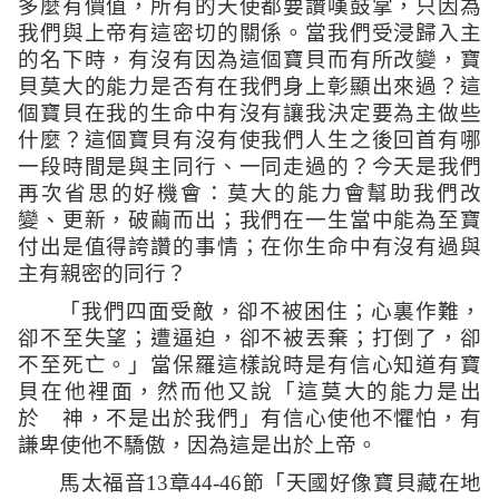
多麼有價值，所有的天使都要讚嘆鼓掌，只因為
我們與上帝有這密切的關係。當我們受浸歸入主
的名下時，有沒有因為這個寶貝而有所改變，寶
貝莫大的能力是否有在我們身上彰顯出來過？這
個寶貝在我的生命中有沒有讓我決定要為主做些
什麼？這個寶貝有沒有使我們人生之後回首有哪
一段時間是與主同行、一同走過的？今天是我們
再次省思的好機會：莫大的能力會幫助我們改
變、更新，破繭而出；我們在一生當中能為至寶
付出是值得誇讚的事情；在你生命中有沒有過與
主有親密的同行？
「我們四面受敵，卻不被困住；心裏作難，
卻不至失望；遭逼迫，卻不被丟棄；打倒了，卻
不至死亡。」
當保羅這樣說時是有信心知道有寶
貝在他裡面，然而他又說
「這莫大的能力是出
於 神，不是出於我們」
有信心使他不懼怕，有
謙卑使他不驕傲，因為這是出於上帝。
馬太福音
13
章
44-46
節
「
天國好像寶貝藏在地