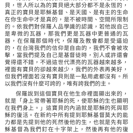
貝，世人所以為的寶貝絕大部分都不是永恆的，
真正的寶貝是耶穌基督、是天國、是有主的生命
在你生命中才是真的，是不被時間、空間所限制
的。依我們對保羅人品學識的認識，若他說自己
是卑微的瓦器，那我們更是瓦器中更普通的瓦
器，在保羅那個時代，保羅及教會都是受逼迫
的，在台灣我們的信仰是自由的，我們不會被攻
擊，當我們提及自己是基督徒時，別人或許還會
覺得還不錯，不過這世代漂亮的瓦器越來越多，
裡面有寶貝的卻越來越少，我們的外表再美好，
但我們裡面若沒有寶貝則是一點用處都沒有
。所
以我們沒有什麼可誇的，唯有誇我們的主。
保羅說到這個寶貝在他生命裡面顯出來的，
就是「
身上常帶著耶穌的死，使耶穌的生也顯明
在我們身上。
」這寶貝的內涵就是耶穌的死與耶
穌的復活。在新約中所有提到耶穌基督莫大的能
力都是先提到他的死然後他的生，也就是先有耶
穌基督為我們釘在十字架上，然後再有他的復