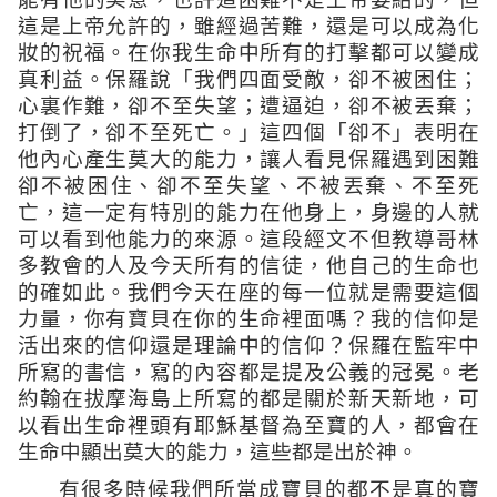
這是上帝允許的，雖經過苦難，還是可以成為化
妝的祝福。在你我生命中所有的打擊都可以變成
真利益。保羅說
「我們四面受敵，卻不被困住；
心裏作難，卻不至失望；遭逼迫，卻不被丟棄；
打倒了，卻不至死亡。」
這四個「卻不」表明在
他內心產生莫大的能力，讓人看見保羅遇到困難
卻不被困住、卻不至失望、不被丟棄、不至死
亡，這一定有特別的能力在他身上，身邊的人就
可以看到他能力的來源。這段經文不但教導哥林
多教會的人及今天所有的信徒，他自己的生命也
的確如此。我們今天在座的每一位就是需要這個
力量，你有寶貝在你的生命裡面嗎？我的信仰是
活出來的信仰還是理論中的信仰？保羅在監牢中
所寫的書信，寫的內容都是提及公義的冠冕。老
約翰在拔摩海島上所寫的都是關於新天新地，可
以看出生命裡頭有耶穌基督為至寶的人，都會在
生命中顯出莫大的能力，這些都是出於神。
有很多時候我們所當成寶貝的都不是真的寶