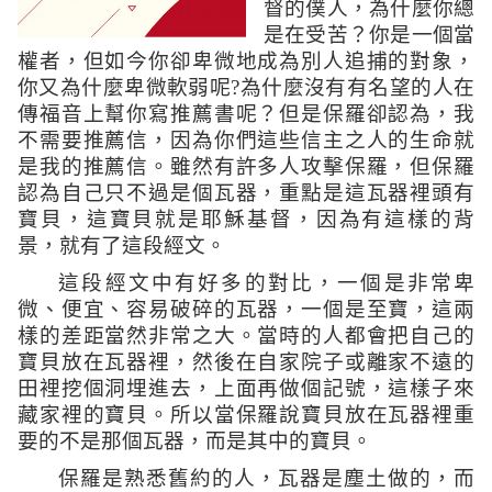
督的僕人，為什麼你總
是在受苦？你是一個當
權者，但如今你卻卑微地成為別人追捕的對象，
你又為什麼卑微軟弱呢
?
為什麼沒有有名望的人在
傳福音上幫你寫推薦書呢？但是保羅卻認為，我
不需要推薦信，因為你們這些信主之人的生命就
是我的推薦信。雖然有許多人攻擊保羅，但保羅
認為自己只不過是個瓦器，重點是這瓦器裡頭有
寶貝，這寶貝就是耶穌基督，因為有這樣的背
景，就有了這段經文。
這段經文中有好多的對比，一個是非常卑
微、便宜、容易破碎的瓦器，一個是至寶，這兩
樣的差距當然非常之大。當時的人都會把自己的
寶貝放在瓦器裡，然後在自家院子或離家不遠的
田裡挖個洞埋進去，上面再做個記號，這樣子來
藏家裡的寶貝。所以當保羅說寶貝放在瓦器裡重
要的不是那個瓦器，而是其中的寶貝。
保羅是熟悉舊約的人，瓦器是塵土做的，而