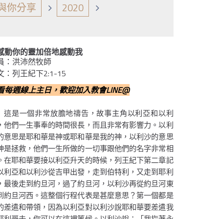
與你分享
2020
感動你的靈加倍地感動我
員：洪沛然牧師
文：列王紀下2:1-15
看每週線上主日，歡迎加入教會LINE@
這是一個非常放膽地禱告，故事主角以利亞和以利
，他們一生事奉的時間很長，而且非常有影響力。以利
的意思是耶和華是神或耶和華是我的神，以利沙的意思
神是拯救，他們一生所做的一切事跟他們的名字非常相
。在耶和華要接以利亞升天的時候，列王紀下第二章記
以利亞和以利沙從吉甲出發，走到伯特利，又走到耶利
，最後走到約旦河，過了約旦河，以利沙再從約旦河東
到約旦河西。這整個行程代表是甚麼意思？第一個都是
的差遣和帶領，因為以利亞對以利沙說耶和華要差遣我
耶利哥去，你可以在這裡等候。以利沙說：「我指著永