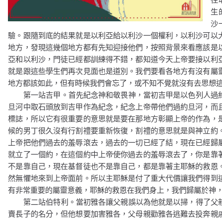
生
沙
驗。跟隨到底的結果就是以利亞給以利沙一個權利，以利沙可以
地方，發現這幾個地方都有先知迎接他們，按照背景來看應該是
亞和以利沙，門徒已經都訓練得不錯，都知道今天上帝要接以利
就是跟這些學生們再次見面也是道別。我們要看各地方有沒有屬
地方都該如此，但有時候我們會忘了，或不知不覺就沒有去思想
第一站吉甲。首先紀念神和敬畏神，當初吉甲是以色列人過
旦河中取石頭放到吉甲作為紀念，紀念上帝帶他們過約旦河，而
標誌，所以它有很重要的意思就是要在那地方彰顯上帝的作為，
候的男丁很久沒有行割禮要重新恢復，割禮的意思就是與神立約
上帝把他們過去的羞辱滾去，過去的一切已經了結，現在已經歸
就立了一個約，在這個約中上帝使你過去的羞辱滾去了，你是靠
不是靠自己，現在基督徒也不是靠自己，都是靠著主耶穌的救恩
然無懼地來到上帝面前。所以主耶穌是付了重大代價讓我們得到
有非常重要的屬靈意義，耶穌的救恩在我們身上，我們歸屬於神
第二站伯特利。當初雅各讓父親誤以為他就是以掃，得了父
賣長子的名分，但他想要加害雅各，父母親勸雅各逃難去投奔親