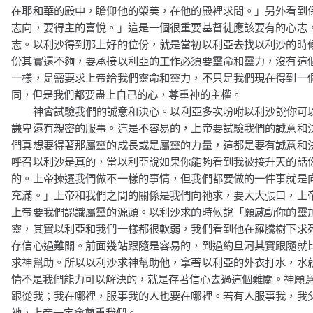
在耶和華的殿中，瞻仰他的榮美，在他的殿裡求問。」
另外看到
志向，要得主的喜悅。」
這是一個很重要基督徒應該要有的心志
志。以利沙得到那上好的位份，就是當初以利亞去找以利沙的時
份其實還不夠，要承接以利亞的工作必須要靈命和靈力，沒有這
一樣，是需要求上帝給我們靈命和靈力，不只是我們現在得到一
同，但是我們都要盡上自己的心，尊重神的主權。
神會試驗我們的誠意和決心。以利亞多次吩咐以利沙說你可
謙卑還有親密的服事。這是不容易的，上帝要試驗我們的誠意和
們真想要得著那屬靈的成長或是屬靈的力量，這都是要有誠意和
呼召以利沙是真的，當以利亞說如果你能夠看到我被接升天的話
的。上帝揀選我們做不一樣的事情，但我們都要做的一件事就是
充滿。」
上帝和我們之間的關係是我們向祂求，要大大張口，上
上帝要我們認識屬靈的源頭。以利沙求的時候說
「願感動你的靈
靈，其實以利亞和我們一樣都很軟弱，我們看到他在羅騰樹下求
存信心過難關。前面幾站跟隨是容易的，到過約旦河其實跟隨就
求神幫助。所以以利沙求神幫助他，拿著以利亞的外衣打水，水
情不是我們能力可以解決的，就是存著信心去過這個難關。神願
跟從我；我在哪裡，服事我的人也要在哪裡。若有人服事我，我
祂，上帝一定會尊重我們。