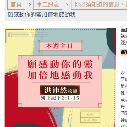
首頁
事工訊息
你必須知道的信息，
願感動你的靈加倍地感動我
願
講
經
觀
沙
亞
是
像
載
哥
回
神
往