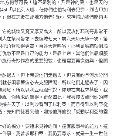
地方何等可畏！這不是別的，乃是神的殿，也是天的
書
4:4
「
以色列人哪，任你們往伯特利去犯罪，到吉甲加
。」
但在之後在那地方他們犯罪，求神幫助我們能夠再
，它的城牆又寬又厚又高大，所以要攻打耶利哥非常不
列人在祭司帶領下去繞城七天，前六天每天繞一次，第
司把角聲吹得更高，百姓大聲呼喊，耶利哥城牆就倒塌
打仇敵不是靠自己的能力，是靠上帝，當他們信靠順服
帝施行奇妙作為的重要記號，也是需要再次復興，但願
坐船過去，但上帝要他們走過去，但只有約旦河水分開
們就必須靠著信心去克服障礙。所以他們走過去了，因
隨到底，所以以利亞就跟他說，你現在向我求甚麼，我
亞說「你所求的難得。雖然如此，我被接去離開你的時
被接升天了，以利沙看到了以利亞，而且得到以利亞從
西，先知門徒看到他，迎接他拜他說「感動以利亞的靈
上好的福分，要追求見神的面，還有服事神的能力。這
一件事，我曾求耶和華，我仍要尋求，就是一生一世住