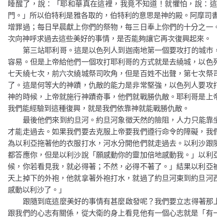
睡醒了，說：「耶和華真在這裡，我竟不知道！就懼怕，說：這
門。」所以伯特利是雅各取的，伯特利的意思是神的殿。阿摩司
增罪過；每日早晨獻上你們的祭物，每三日奉上你們的十分之一
次向神呼求過去這些美好的事情，是否能夠讓它再次復興起來。
第三站耶利哥。這是以色列人到迦南地第一個要攻打的城市
容易。但是上帝給他們一個攻打耶利哥的方式就是去繞城，以色
七天繞七次，前六次繞城祭司吹角，但是百姓不出聲，第七次祭
了。這是何等大的神蹟，仇敵的能力是非常堅強，以色列人要攻
神的時候，上帝就施行神蹟奇事，他們就戰勝仇敵。耶利哥是上
我們能經驗到這種復興，就是我們依靠神就能戰勝仇敵。
最後他們來到約旦河。約旦河象徵天然的險阻，人力只能靠
才能走過去。如果我們要去克服上帝要我們遵行命令的障礙，我
為以利亞拖著他的衣服打水，河水分開他們就走過去。以利沙跟
都答應你，但是以利沙說「願感動你的靈加倍地感動我。」以利
候，你若看見我，就必得著；不然，必得不著了。」結果以利亞
天上掉下的外袍，他就拿著外袍打水，就過了約旦河東到約旦河
感動以利沙了。」
跟隨到底這麼美好的事情有甚麼啟發呢？我們要立志得著那
跟我們的心志有關係，從大衛的身上看見他有一個心志就是
「有