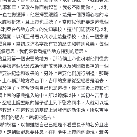
的耶和華，又敢在你面前起誓，我必不離開你。」以利
一直在做選擇，他選擇要跟隨，這是一個跟隨心志的考
大膽地祈求，且上帝也垂聽了。當時候他們要走這幾個
以利亞在各地方設立的先知學校，這些門徒就來見以利
亞離開。以利亞帶著以利沙走這些學校，也有一個意思
靈意義，當初取這名字都有它的歷史和特別意義，每個
這個意思，我們來看看這些地方特別的意思。
約旦河第一個安營的地方，那時候上帝也吩咐他們從約
且要讓這個紀念成為他們敬畏神以及列國敬畏神的一個
是要被紀念和敬畏的。另外上帝要他們施行割禮，那時
。上帝稱那地方為吉甲，吉甲的意思從聖經看是滾去，
屬於神了。基督徒看自己也是這樣，你信主後上帝和你
著上帝的恩典進入約中。所以瞭解以往，當初在吉甲也
。聖經上說聖殿的幔子從上到下裂為兩半，人就可以坦
這救恩，在這救恩的基礎上過我們的新生活。所以吉甲
，我們的過去上帝讓它過去。
親的祝福，以掃雖然自己已經是不看重長子的名分且出
戚，走到曠野想要休息，在睡夢中上帝向他顯現，雅各