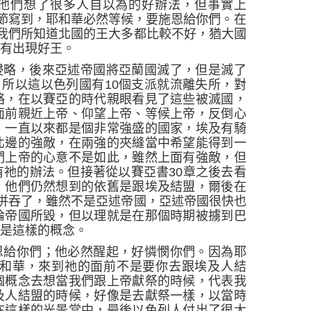
他們想了很多人自以為的好辦法，但事實上
節寫到，耶和華必然等候，要施恩給你們。在
我們所知道北國的王大多都比較不好，猶大國
也有出現好王。
侵略，後來亞述帝國將亞蘭國滅了，但是滅了
，所以這以色列國有
10
個支派就流離失所，對
略，在以賽亞的時代親眼看見了這些被滅國，
面前親近上帝、仰望上帝、等候上帝，反倒心
，一直以來都是個非常強盛的國家，埃及有騎
北邊的強敵，在兩強的夾縫當中希望能得到一
們上帝的心意不是如此，雖然上面有強敵，但
有祂的辦法。但接著從以賽亞書
30
章之後去看
，他們仍然想到的依舊是跟埃及結盟，爾後在
併吞了，雖然不是亞述帝國，亞述帝國很快也
倫帝國所毀，但以理就是在那個時期被擄到巴
候是這樣的概念。
恩給你們；他必然醒起，好憐憫你們。因為耶
和華，來到祂的面前不是要你去跟埃及人結
個概念去想當我們跟上帝獻祭的時候，代表我
及人結盟的時候，好像是去獻祭一樣，以當時
在這樣的光景當中，最後以色列人付出了很大