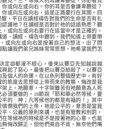
必聽見。三、等候人的耳謙卑聽從，你必看見
：你或向左或向右。你的耳是否會謙卑聽從？
，你或向左或向右，這是正路要行在其間。四
提醒，平日在讀經禱告對我們的生命是否有扎
的認識祂？在讀經是否對於祂的話語熟悉？聽
上，或向左或向右要行在這當中才是正確的。
講道、讀經、禱告中聽到，我們知道上帝要帶
，或向左或向右是按著自己的想法，出了問
個點讓我們弟兄姊妹常常思想，祂希望我們怎
決定卻都漫不經心，後來以賽亞先知越說越
成興起了惡心，最後把以賽亞給殺了，以賽亞
向及個人的命運。在以色列整個歷史中，有好
確的態度去思想從上帝而來的教導，悔改是我
字架上，祂願意，十字架雖苦但祂願意為人死
己必須要做的，
18
節說
「耶和華必然等候，要
公平的 神；凡等候他的都是有福的！」
其中
恩憐憫我們的上帝，祂是公平的，意思是當我
公平、公義的原則來講，也是有管教和刑罰，
們在等候祂的時候是不是按著祂的心意，也能
能夠悔改歸正，但他們竟自不肯，無奈他們嘴