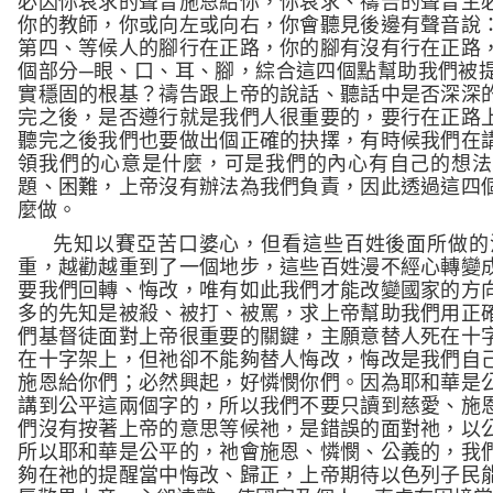
必因你哀求的聲音施恩給你，你哀求、禱告的聲音主
你的教師，
你或向左或向右，你會聽見後邊有聲音說
第四、等候人的腳行在正路，你的腳有沒有行在正路
個部分─眼、口、耳、腳，綜合這四個點幫助我們被
實穩固的根基？禱告跟上帝的說話、聽話中是否深深
完之後，是否遵行就是我們人很重要的，要行在正路
聽完之後我們也要做出個正確的抉擇，有時候我們在
領我們的心意是什麼，可是我們的內心有自己的想法
題、困難，上帝沒有辦法為我們負責，因此透過這四
麼做。
先知以賽亞苦口婆心，但看這些百姓後面所做的
重，越勸越重到了一個地步，這些百姓漫不經心轉變
要我們回轉、悔改，唯有如此我們才能改變國家的方
多的先知是被殺、被打、被罵，求上帝幫助我們用正
們基督徒面對上帝很重要的關鍵，主願意替人死在十
在十字架上，但祂卻不能夠替人悔改，悔改是我們自
施恩給你們；必然興起，好憐憫你們。因為耶和華是
講到公平這兩個字的，所以我們不要只讀到慈愛、施
們沒有按著上帝的意思等候祂，是錯誤的面對祂，以
所以耶和華是公平的，祂會施恩、憐憫、公義的，我
夠在祂的提醒當中悔改、歸正，上帝期待以色列子民