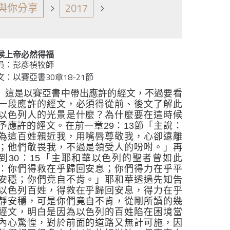
與你分享
2017
候上帝必然得福
員：彭彥禎牧師
文：以賽亞書30章18-21節
這是以賽亞書中帶出應許的經文，不過要看
一段應許的經文，必須得從前、後文了解此
以色列人的光景是什麼？為什麼要在這時候
予應許的經文。在前一章
29
：
13
節「
主說：
為這百姓親近我，用嘴唇尊敬我，心卻遠離
；他們敬畏我，不過是領受人的吩咐。
」再
到
30
：
15
「主耶和華以色列的聖者曾如此
：你們得救在乎歸回安息；你們得力在乎平
安穩；你們竟自不肯。」
耶和華透過先知告
以色列百姓，得救在乎歸回安息，得力在乎
靜安穩，可是你們竟自不肯，從剛所讀的幾
經文，明白是因為以色列的百姓陷在困境當
內心驚惶，對於前面的道路又無計可施，因