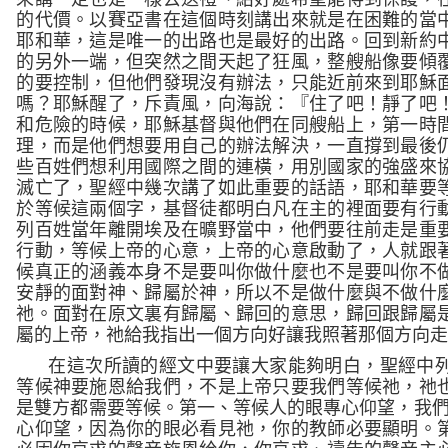
的代價。以賽亞書在這個時刻講出來就是在困難的當
耶和華，這是唯一的出路也是最好的出路。回到新約
的另外一端，但突然之間天起了狂風，整艘船像要傾
的要控制，但他們發現沒有辦法，只能近前來到耶穌
嗎？
耶穌醒了，斥責風，向海說：『住了吧！靜了吧
和危險的時候，耶穌基督與他們在同艘船上，第一時
理，而是他們想要用自己的辦法解決，一直撐到最後
些百姓們想利用國際之間的連橫，用別國家的強盛來
滅亡了，聖經中幾次講了如此重要的話語，耶和華要
於等候這兩個字，基督徒都明白凡在主的裡面要有行
列百姓當年離開埃及在曠野當中，他們要往前走是重
行動，等候上帝的心意，上帝的心意啟動了，人就跟
候真正的涵義本身不是要叫你做什麼也不是要叫你不
安靜的面對神、歸屬於神，所以不是做什麼與不做什
祂。面對在原文裏有歸屬、歸回的意思，歸回跟歸屬
屬的上帝，祂給我指出一個方向好讓我照著那個方向
在這次所讀的經文中要讓大家能夠明白，聖經中
等候神要施恩給我們，不是上帝只要我們等候祂，祂
是雙方都需要等候。第一、等候人的眼專心仰望，我
心仰望，因為你的眼必看見祂，你的教師必要顯明。