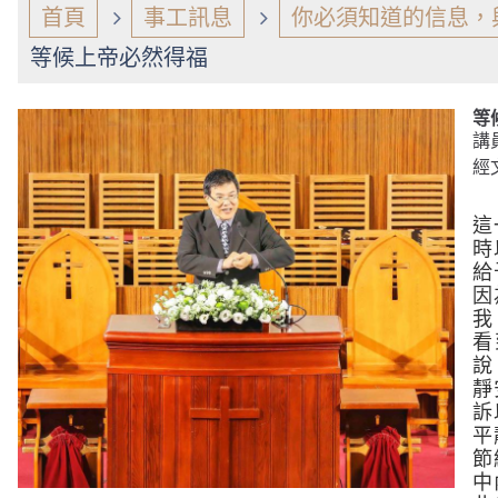
首頁
事工訊息
你必須知道的信息，
等候上帝必然得福
等
講
經
這
時
給
因
我
看
說
靜
訴
平
節
中