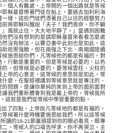
中，個人有難處，上帝開的一個出路就是等候
中耶穌基督帶著門徒在船上，要過去加利利海
覆一樣，這些門徒們憑著自己以往的經驗努力
面前將耶穌叫醒說「
夫子！我們喪命，你不顧
！』風就止住，大大地平靜了。」
當遇到困難
間他們沒有想到的是請耶穌基督來看看怎麼處
仍然沒有辦法，以賽亞書中此刻也是如此，這
協助抵禦強敵，但在兩強之下北、南兩國陸續
等候施恩給你們，凡等候他的都是有福的。對
動，行動是重要的，但是等候是必要的，以色
要的，但等候是必要的，要等候雲柱、火柱的
著上帝的心意走，這等候的意思就是如此，等
做什麼，在聖經裡講到等候意思就是專注的、
麼的問題，是讓你單純的來到上帝的面前面對
是讓我們重新體會到我是屬上帝的，等候我所
走，這就是我們從等候中學習重要的點。
列出了四點，上帝說凡等候祂的都是有福的，
也等候著什麼時機要施恩給我們，所以這等候
們所讀的
18-21
節裏頭提到你的眼必看見，眼專
第二，等候人的口禱告呼求，你不再哭泣，主