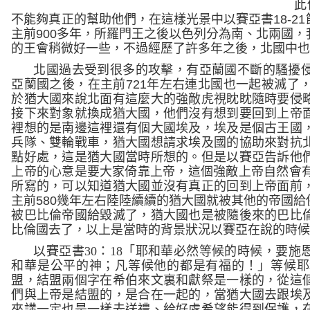
此
不能夠真正的幫助他們，在這樣光景中以賽亞書
18-21
主前
900
多年，所羅門王之後以色列分為南、北兩國，
的王會稍微好一些，不過經歷了許多年之後，北國中
北國過去受到很多的攻擊，有亞蘭國不斷的騷擾
亞蘭國之後，在主前
721
年左右連北國也一起被滅了
於猶大國來說北面有這麼大的強敵虎視眈眈隨時要侵
接下來對象就換成猶大國，他們沒有想到要回到上帝
裡想的是南邊這裡還有個大國埃及，埃及是個古王國
兵隊、雙輪戰車，猶大國想請求埃及國的協助來對抗
點好處，這是猶大國當時所想的。但是以賽亞告訴他
上帝的心意是要大家倚靠上帝，這個強敵上帝自然會
所寫的，可以知道猶大國並沒有真正的回到上帝面前
主前
580
幾年左右陸陸續續的猶大國就被其他的帝國給
被巴比倫帝國給毀滅了，猶大國也是被隨後來的巴比
比倫國去了，以上是當時的背景狀況以賽亞在說的時
以賽亞書
30
：
18
「耶和華必然等候的時候，要施
和華是公平的神；凡等候他的都是有福的！」
等候耶
盟，結盟兩個字在希伯來文裏和獻祭是一樣的，從這
們與上帝是結盟的，是合在一起的，當猶大國去跟埃
來講一定也是一樣去送禮、給好處希望能得到保護，