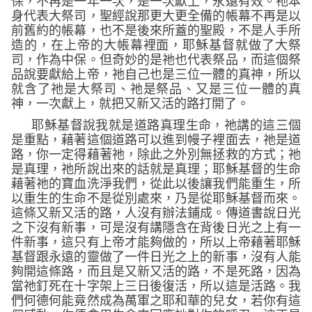
保，不再是一年一次，是一次獻上，永遠有效。祂本
身代表大祭司，聖經說那更大更全備的帳幕不再是以
前舊約的帳幕，也不是後來所蓋的聖殿，不是人手所
造的，在上帝的大帳幕裡面，耶穌基督就做了大祭
司，作為中保。但奇妙的是祂也代表祭品，而這個祭
品說要獻給上帝，祂自己也是三位一體的真神，所以
就含了祂是大祭司、祂是祭品、又是三位一體的真
神，一次獻上，就把又新又活的路打開了。
耶穌基督說我就是道路真理生命，祂講的這三個
是重點，藉著這個道路可以進到幔子裡面去，祂是道
路，你一定得藉著祂，除此之外別無拯救的方式；祂
是真理，祂所說出來的話就是真理；耶穌基督的生命
藉著祂的寶血洗淨我們，從此以後讓我們能重生，所
以重生的生命不是從別處來，乃是從耶穌基督而來。
這條又新又活的路，人沒有辦法鋪成。傳道書說日光
之下沒有新事，可是沒有講隱含在背後日光之上有一
件新事，這只有上帝才能夠做的，所以上帝藉著耶穌
基督跟永遠的靈做了一件日光之上的新事，沒有人能
夠開這條路，而且是又新又活的路，不是死路，因為
當祂釘死在十字架上三日後復活，所以這是活路。我
們何德何能竟然成為萬軍之耶和華的兒女，若你有這