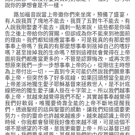
說你的夢想會是不一樣。
路加福音說當上帝邀你們來坐席，預備了盛宴，
有人說我買了塊地不能去，我買了五對牛不能去，有
人說我剛娶妻不能去。諷刺一點來說，這些都是你禱
告之後上帝給你的賞賜，但卻成為你不能來到祂面前
的理由。我們都知道應當事奉，可是我真的有那麼想
事奉上帝嗎？我真的有那麼想事奉到捨掉自己的嗜好
嗎？甚至捨掉我的生命嗎？想到這裡就會覺得在上帝
面前我們都應當更多的，不管是認罪悔改，或再次思
想原來我們一步一步想事奉上帝的心，從剛信主時想
為上帝付出一切，一直到今天可能仍然說我們願意事
奉上帝，但突然多了好多底線，如果回頭想當全能的
上帝差派祂獨生愛子耶穌基督來拯救世人，是不計底
線把祂的獨生愛子讓人掛在十字架上。所以我們越事
奉上帝，就越來越覺得我們不配，其實越事奉越覺得
我們好軟弱，唯獨要倚靠全能的上帝不斷地提醒我
們，透過聖經的話與聖靈的感動，讓我們知道還要更
努力。你的靈命也許越來越進步，越來越認識上帝的
時候，你我都會發現我好像愈來越不堪，可是這個不
堪不是絕望的不堪，是我更需要上帝。所以基督已經