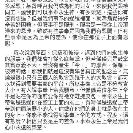
來到，我們要多感恩；基督是我們的中保買贖回來有
多感恩；基督呼召我們成為祂的兒女，來使我們跟祂
同工，讓我們可以事奉永生神，有多榮耀，這些你有
沒有想過？但是我們事奉的過程裡面，就漸漸覺得好
辛苦好困難，但服事不是服刑，服事是一種從上帝那
邊來的恩典，雖然有些事奉是因為我們有恩賜，但有
些事奉是因為上帝的差派，使你在那位子上面有恩
賜。
每次說到摩西、保羅和彼得，講到他們向永生神
的服事，我們都會打從心底鼓掌，但若僅僅只是鼓掌
其實意義不大，若沒有產生「今日」的摩西、保羅、
彼得的話，那我們就是還沒有學會真正的記念主。無
論是很小只有三個人的教會到幾千人的大教會，都可
以找得到需要事奉的平台，所以事奉上帝是不分教會
大小。有人說事奉上帝我願意，但偏偏這位永生上帝
不是站在你的面前要你幫祂穿鞋提皮包，事奉永生上
帝常是透過你在聖工上面的擺上，有時候是透過上帝
帶到你面前弱小的人，你做在他們的身上就是做在主
的身上。你能不能找得到事奉上帝的方式、程度、還
有態度？相信只要是主的差派，事奉永生上帝是我們
心中永遠的樂意。