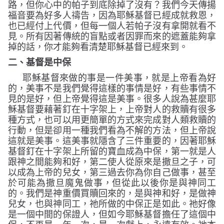
路，但你心中的帕子到底除掉了沒有？我們今天傳揚
福音要為好多人禱告，因為耶穌基督已經成就救恩，
也已經付上代價，但每一個人若帕子沒有拿開就看不
見。所有因著傳統的盲點或者因罪而來的遮蓋能夠拿
掉的話，你才能夠看清楚耶穌基督已經來到。
二、
基督是中保
耶穌基督來做的事是一件美事，就是上帝看為好
的，美事不是我們覺得這樣的事情是好，有些事情不
見的是好，但上帝覺得這是美事。很多人說為甚麼耶
穌基督要藉著釘在十字架上，上帝對人的救贖有很多
種方式，也可以用更簡單的方式來完成對人類救贖的
行動，但是卻用一種我們看為不解的方法，但上帝說
這就是美事。這美事就隱含了三件重要的，因著耶穌
基督釘在十字架上所留的寶血成為中保，第一就是人
跟神之間能夠和好，第二使人從原來是撒旦之子，可
以成為上帝的兒女，第三過去你為你自己做事，甚至
於可能為撒旦魔鬼做事，但從此以後你是與神同工
的。我們是神重價買贖回來的，是與神和好，是做神
兒女，也與神同工，祂所做的中保正是如此。祂好像
是一個中間的保證人，但如今耶穌基督擔任了這個中