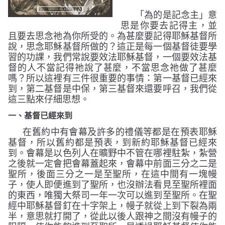
「為的是記念主」意
思是你要去記得主，並
且要去思念祂為你所受的。為甚麼要記得耶穌基督所
說，思念耶穌基督所做的？這正是每一個基督徒要學
習的功課，我們常說要效法耶穌基督，一個要效法基
督的人不當記得祂說了甚麼，不當思念祂做了甚麼
嗎？所以這裡有三件很重要的事情：第一基督已經來
到，第二基督是中保，第三基督來還要呼召，我們從
這三點來仔細思想。
一、
基督已經來到
在舊約中有會幕及許多的禮儀等都是在預表耶穌
基督，所以舊約都是預表，到新約耶穌基督已經來
到。會幕是以色列人在曠野中不管在哪裡駐紮，紮營
之後就一定會把會幕蓋起來，會幕中前面三分之二是
聖所，後面三分之一是至聖所，在這中間有一塊幔
子，使人即便進到了聖所，也沒辦法看見至聖所裡面
的東西，唯獨大祭司一年一次可以進到至聖所。在聖
經中耶穌基督釘在十字架上，幔子就從上到下裂為兩
半，意思就打開了，從此以後人跟神之間沒有幔子的