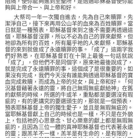
阻隔，使你能夠進到至聖所，是透過耶穌基督使你能
夠與上帝合一、與上帝和好。
大祭司一年一次獨自進去，先為自己來贖罪，先
潔淨自己，接下來再用公山羊的血來為百姓贖罪。當
日就是一種預表，耶穌基督來到之後不需要再透過這
個，耶穌基督沒罪，所以不必為自己的罪來獻祭，但
祂卻為所有的百姓，所有屬乎祂的人來獻祭，耶穌基
督的來到就做成了永遠贖罪的事。「成了」這兩字我
們好熟悉，在耶穌基督釘在十架上最後一句話就說
「成了」，但他們不是同個字，原來祂最後說成了，
就是完成了永遠贖罪的事，這個成了是很重要的，如
果沒有完成，我們今天沒有誰能夠透過耶穌基督的寶
血完成救贖，而成為上帝的兒女，與上帝和好。
「何
況基督藉著永遠的靈，將自己無瑕無疵獻給神」
在舊
約獻祭的時候，所選的牛或羊，重點都是要選沒有瑕
疵的，有的更講究的要選頭生的，那就是一個預表，
預表耶穌基督上帝的獨生愛子，並且是無瑕無疵的。
當耶穌基督獻上自己的時候也是一樣，不只是在外貌
上，包括祂的心思意念、甘心樂意的獻上都是無瑕無
疵的，且因為三位一體的真神耶穌基督也代表著永遠
的靈；跟羔羊不一樣，羔羊是有生命的，是有限的，