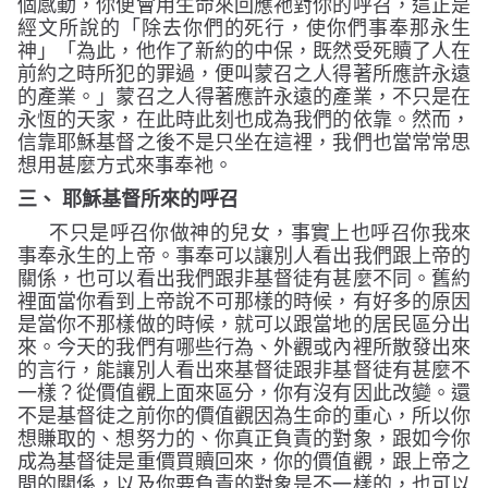
個感動，你便會用生命來回應祂對你的呼召，這正是
經文所說的
「除去你們的死行，使你們事奉那永生
神」「為此，他作了新約的中保，既然受死贖了人在
前約之時所犯的罪過，便叫蒙召之人得著所應許永遠
的產業。」
蒙召之人得著應許永遠的產業，不只是在
永恆的天家，在此時此刻也成為我們的依靠。然而，
信靠耶穌基督之後不是只坐在這裡，我們也當常常思
想用甚麼方式來事奉祂。
三、
耶穌基督所來的呼召
不只是呼召你做神的兒女，事實上也呼召你我來
事奉永生的上帝。事奉可以讓別人看出我們跟上帝的
關係，也可以看出我們跟非基督徒有甚麼不同。舊約
裡面當你看到上帝說不可那樣的時候，有好多的原因
是當你不那樣做的時候，就可以跟當地的居民區分出
來。今天的我們有哪些行為、外觀或內裡所散發出來
的言行，能讓別人看出來基督徒跟非基督徒有甚麼不
一樣？從價值觀上面來區分，你有沒有因此改變。還
不是基督徒之前你的價值觀因為生命的重心，所以你
想賺取的、想努力的、你真正負責的對象，跟如今你
成為基督徒是重價買贖回來，你的價值觀，跟上帝之
間的關係，以及你要負責的對象是不一樣的，也可以