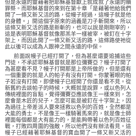
但是永遠的靈藉著把耶穌基督獻上就成就了永遠的贖
罪祭。而耶穌基督的來到在第十章
「是藉著他給我們
開了一條又新又活的路，從幔子經過，這幔子就是他
的身體。」
開這個字原來的涵義是刀子斬開來，所以
這條又新又活的路是新斬的，也可以說是剛剛宰的，
這是表明耶穌基督就像那羔羊一樣被宰，被釘在十字
架上，而因此開了一條又新又活的路，這條路使祂從
此以後可以成為人跟神之間永遠的中保。
前面說幔子已經打開了，但為甚麼還要追捕這些
門徒，不承認耶穌基督就是那位彌賽亞？幔子打開了
為甚麼看不見？幔子打開那是上帝所做的，但是還有
一個重要的就是人的帕子有沒有打開。你蒙著眼的帕
子若沒有打開，即便幔子已經開了你還是看不見。從
新舊約去談帕子的時候，大概就是說罪，或以色列人
傳統裡面的盲點，覺得彌賽亞應該像王一樣來到，怎
麼會是木匠的兒子，怎麼可能是被釘在十字架上，因
為過往上帝差派人要來拯救以色列的百姓，全然都是
大能的勇士，不是像王一樣騎著馬來的，就是像士師
裡面每個都是大有能力的，是能夠帶著以色列百姓征
戰，打敗四周圍的強敵，所以他們沒有辦法看見。這
幔子已經藉著耶穌基督的寶血開了一條又新又活的