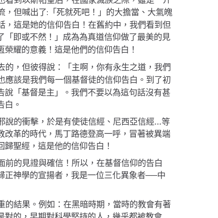
:
流，但喊出了
的大擔當、大氣魄
「死就死吧！」
話，這是她的信仰告白！在舊約中，我們看到但
了「
」成為為真道信仰做了最美的見
即或不然！
恆榮耀的意義！這是他們的信仰告白！
去的，但彼得說：
「主啊，你有永生之道，我們
也應該是我們每一個基督徒的信仰告白。到了初
告說「基督是主」。我們不要以為這句話沒有甚
告白。
邪說的衝擊，於是有使徒信經、尼西亞信經…等
教改革的時代，馬丁路德登高一呼，冒著被異端
回歸聖經，這是他的信仰告白！
面前的見證與確信！所以，在基督信仰的告白
歸正神學的宣揚者，我是一位三化異象者──中
重的結果。例如：在黑暗時期，當時的教會有著
是對的，早期對科學堅持的人，幾乎都被教會