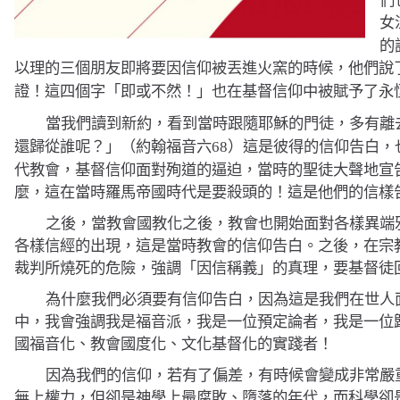
女
的
以理的三個朋友即將要因信仰被丟進火窯的時候，他們說
證！這四個字「
」也在基督信仰中被賦予了永
即或不然！
當我們讀到新約，看到當時跟隨耶穌的門徒，多有離
這是彼得的信仰告白，
還歸從誰呢？」（約翰福音六
68
）
代教會，基督信仰面對殉道的逼迫，當時的聖徒大聲地宣
麼，這在當時羅馬帝國時代是要殺頭的！這是他們的信樣
之後，當教會國教化之後，教會也開始面對各樣異端
各樣信經的出現，這是當時教會的信仰告白。之後，在宗
裁判所燒死的危險，強調「因信稱義」的真理，要基督徒
為什麼我們必須要有信仰告白，因為這是我們在世人
中，我會強調我是福音派，我是一位預定論者，我是一位
國福音化、教會國度化、文化基督化的實踐者！
因為我們的信仰，若有了偏差，有時候會變成非常嚴
無上權力，但卻是神學上最腐敗、墮落的年代，而科學卻