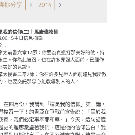
與你分享
2014
是我的信仰(二)｜馬康偉牧師
3.06.15主日信息摘錄
文：
摩太前書六章12節：你要為真道打那美好的仗，持
永生。你為此被召，也在許多見證人面前，已經作
那美好的見證。
摩太後書二章2節：你在許多見證人面前聽見我所教
的，也要交託那忠心能教導別人的人。
在四月份，我講到「這是我的信仰」第一講，
們複習一下！約書亞在爭戰前宣告說：「
至於我
」今天，這句話還
我家，我們必定事奉耶和華。
歷史的迴廊激盪著我們，這是他的信仰告白！我
也看到以斯帖皇后，在國家滅族之際，雖是一介