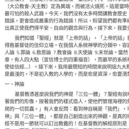
-
（
大公教會
天主教
）
定為異端，而被活火燒死。這是當
最可怕的殺人武器。今天，我們沒有太多時間講教會歷史
錯誤，更會造成嚴重的行為錯誤！所以，盼望我們都有準
出真正使我們得平安、自由的觀念與行為。接下來，我要
我們知道「聖經」就是「上帝的話」，「上帝的話」
得救基督徒的信仰立場。在我個人系統神學的分類中，容
5.
6.
7.
8.
9.
人論
罪論
救恩論
教會論
天使論
末世論。當然
章，有人四大點
（
宣信博士的四重福音
）
，而最早的系統
使徒信經…
）。
接下來，我用最簡短的時間來說明這九大
是最淺的，不是初入教的人學的，而是愈是資深，愈要清
一、神論
基督教憑甚麼說我們的神是「三位一體」？聖經有說
著我們的形像，按著我們的樣式造人，使他們管理海裡的
有人會反問：看到神自稱是「我們」，
爬的一切昆蟲。」
神」與「三位一體」，都是自己創造出來的神觀，是真的
經不是用一節就可以訂出教義的！在基督教的解經原則是