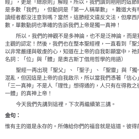
經」，更是「總原則」解經。所以，我們讀到剛剛的這節
是多數「我們」，但動詞是「第一人稱單數」。難道大有
讀經者都沒注意到嗎？當然，這節經文違反文法，但摩西
數，單數動詞也準確的告訴我們上帝是獨一真神！
所以，我們的神觀不是多神論，也不是泛神論，而是
主觀的認定！然後，我們也在整本聖經裡，一直看到
「
聖
以非常嚴謹與敬虔的心，知道在上帝的自我彰顯當中，祂
名詞：「位」與「體」是奧古斯丁借用哲學的用語
）
聖經一再出現「聖父」、「聖子」、「聖靈」與「獨
混亂，但因這是上帝的自我啟示，所以當我們憑著「信心
「三一真神」不是人「理性」想得通的，人只有在得救之
一體」的真神上帝！
今天我們先講到這裡，下次再繼續第三講。
金句：
惟有主的道是永存的。所傳給你們的福音就是這道。
彼得