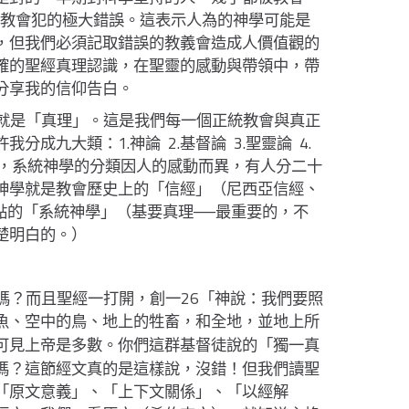
時教會犯的極大錯誤。這表示人為的神學可能是
，但我們必須記取錯誤的教義會造成人價值觀的
確的聖經真理認識，在聖靈的感動與帶領中，帶
分享我的信仰告白。
就是「真理」。這是我們每一個正統教會與真正
1.
2.
3.
4.
許我分成九大類：
神論
基督論
聖靈論
，系統神學的分類因人的感動而異，有人分二十
神學就是教會歷史上的「信經」
（
尼西亞信經、
點的「系統神學」
（
基要真理──最重要的，不
楚明白的。
）
26
嗎？而且聖經一打開，創一
「
神說：我們要照
魚、空中的鳥、地上的牲畜，和全地，並地上所
可見上帝是多數。你們這群基督徒說的「獨一真
嗎？這節經文真的是這樣說，沒錯！但我們讀聖
「原文意義」、「上下文關係」、「以經解