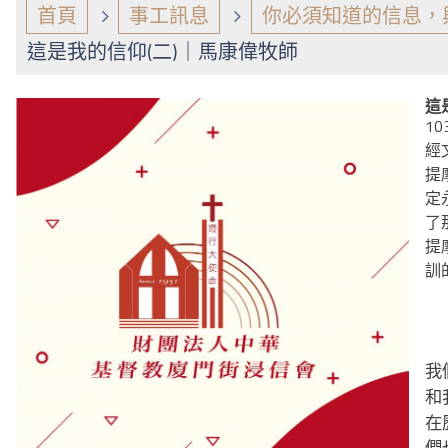
首頁
事工訊息
你必須知道的信息，
這是我的信仰(二)｜馬康偉牧師
這
10
經
提
定
了
提
訓
我
和
在
們