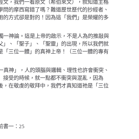
經文，我們一看原文
（
希伯來文
）
，就知道主格
學問的摩西寫錯了嗎？難道歷世歷代的抄經者、
用的方式卻是對的！因為這「我們」是榮耀的多
獨一神論。這是上帝的啟示，不是人為的推敲與
父
」
、
「
聖子
」
、
「
聖靈
」
的出現，所以我們就
是
「
三位一體
」
的真神上帝！
（
三位一體的專有
一真神」，人的頭腦與邏輯、理性也許會衝突、
」接受的時候，就一點都不衝突與混亂，因為
後，在敬虔的敬拜中，我們才真知道祂是「三位
前書一：25